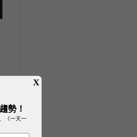
X
展趨勢！
、《一天一