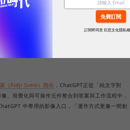
訂閱即同意
巨思文化隱私
（Fidji Simo）指出
，ChatGPT正從「純文字對
影像、視覺化與可操作元件整合到答案與工作流程中，
hatGPT 中專用的影像入口，「運作方式更像一間創