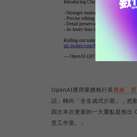
OpenAI應用業務執行長
費姬．西莫
話」轉向「全生成式介面」，把
因次本次更新的一大重點是推出 C
意工作室。」