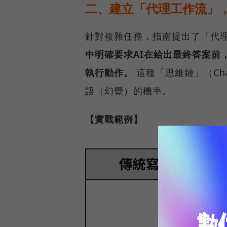
二、建立「代理工作流」
針對複雜任務，指南提出了「代理工作
中明確要求AI在給出最終答案前
執行動作。
這種「思維鏈」（Chai
語（幻覺）的機率。
【實戰範例】