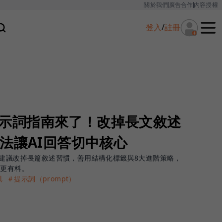
關於我們
廣告合作
內容授權
登入
/
註冊
官方提示詞指南來了！改掉長文敘述
法讓AI回答切中核心
戰守則，建議改掉長篇敘述習慣，善用結構化標籤與8大進階策略，
準更有料。
具
＃提示詞（prompt）