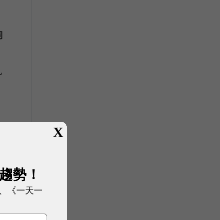
詞
亂
X
展趨勢！
、《一天一