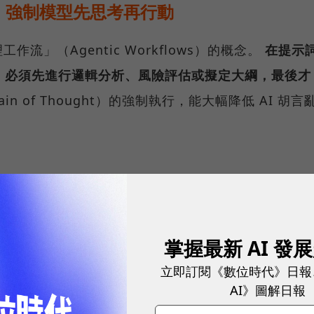
，強制模型先思考再行動
流」（Agentic Workflows）的概念。
在提示
，必須先進行邏輯分析、風險評估或擬定大綱，最後才
n of Thought）的強制執行，能大幅降低 AI 胡言
掌握最新 AI 發
立即訂閱《數位時代》日報
AI》圖解日報