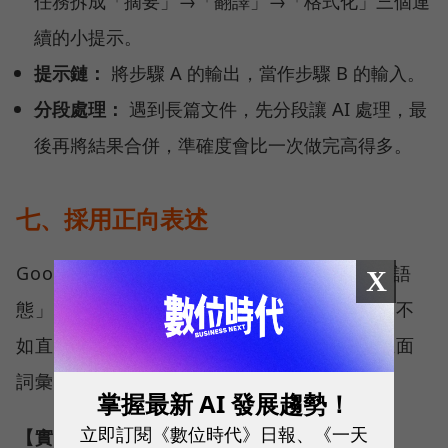
任務拆成「摘要」→「翻譯」→「格式化」三個連
續的小提示。
提示鏈：
將步驟 A 的輸出，當作步驟 B 的輸入。
分段處理：
遇到長篇文件，先分段讓 AI 處理，最
後再將結果合併，準確度會比一次做完高得多。
七、採用正向表述
Google 指出，與其告訴模型「不要使用被動語
X
態」、「不要使用負面詞彙」（負面模式），不
如直接展示「請使用主動語態」、「請使用正面
詞彙」（正面模式）。
掌握最新 AI 發展趨勢！
立即訂閱《數位時代》日報、《一天
【實戰範例】