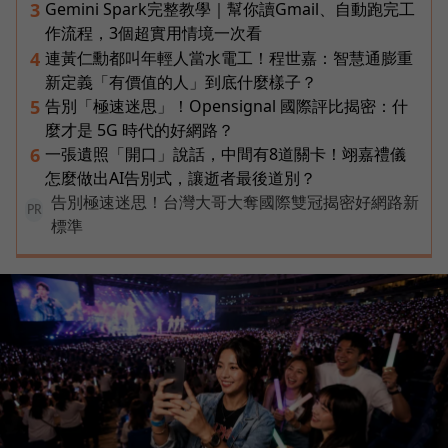
Gemini Spark完整教學｜幫你讀Gmail、自動跑完工
3
作流程，3個超實用情境一次看
連黃仁勳都叫年輕人當水電工！程世嘉：智慧通膨重
4
新定義「有價值的人」到底什麼樣子？
告別「極速迷思」！Opensignal 國際評比揭密：什
5
麼才是 5G 時代的好網路？
一張遺照「開口」說話，中間有8道關卡！翊嘉禮儀
6
怎麼做出AI告別式，讓逝者最後道別？
告別極速迷思！台灣大哥大奪國際雙冠揭密好網路新
PR
標準