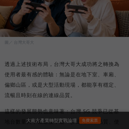
圖／ 台灣大哥大
透過上述技術布局，台灣大哥大成功將之轉換為
使用者最有感的體驗：無論是在地下室、車廂、
偏鄉山區，或是大型活動現場，都能享有穩定、
流暢且時刻在線的連線品質。
這樣的發展態勢也意味著：台灣 5G 競爭已從基
大南方產業轉型實戰論壇
免費索票
地台數量與下載速度，進一步走向網路品質、使