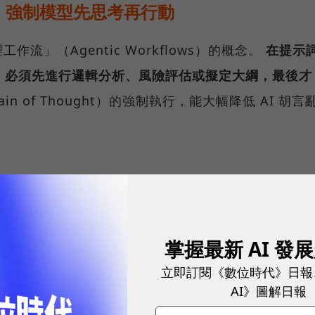
，強制模型先思考再行動
流」（Agentic Workflows）的概念。
在提示
，必須先進行邏輯分析、風險評估或擬定大綱，最後才
n of Thought）的強制執行，能大幅降低 AI 胡言
掌握最新 AI 發
立即訂閱《數位時代》日報
AI》圖解日報