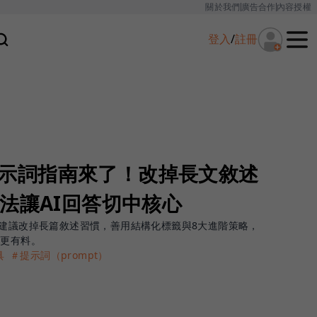
關於我們
廣告合作
內容授權
登入
/
註冊
官方提示詞指南來了！改掉長文敘述
法讓AI回答切中核心
戰守則，建議改掉長篇敘述習慣，善用結構化標籤與8大進階策略，
準更有料。
具
＃提示詞（prompt）