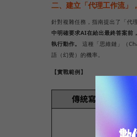
二、建立「代理工作流」
針對複雜任務，指南提出了「代理工作
中明確要求AI在給出最終答案前
執行動作。
這種「思維鏈」（Chai
語（幻覺）的機率。
【實戰範例】