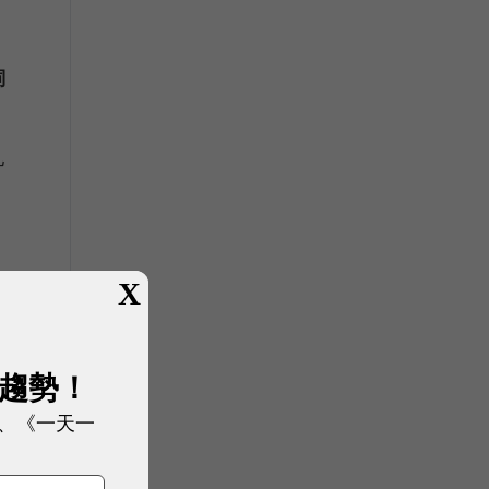
詞
亂
X
展趨勢！
、《一天一