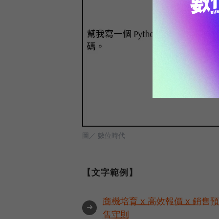
圖／ 數位時代
【文字範例】
商機培育 x 高效報價 x 銷售
➜
售守則