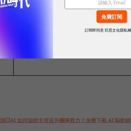
訂閱即同意
巨思文化隱私
預測💥AI 如何協助主管提升團隊戰力？免費下載 AI 驅動銷