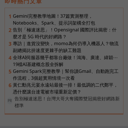
即時熱門文章
Gemini完整教學地圖！37篇實測整理，
1
Notebooks、Spark、提示詞架構全打包
告別「極速迷思」！Opensignal 國際評比揭密：什
2
麼才是 5G 時代的好網路？
專訪｜進貨沒變快，momo為何仍導入機器人？物流
3
副總揭比拚速度更棘手的缺工難題
全球AI伺服器幾乎都靠台廠做！鴻海、廣達、緯穎⋯
4
19檔AI基建概念股全拆解
Gemini Spark完整教學｜幫你讀Gmail、自動跑完工
5
作流程，3個超實用情境一次看
黃仁勳兆元宴永遠站最後一排！最低調的二代鄭平，
6
憑什麼讓台達電被市場重新定價？
告別極速迷思！台灣大哥大奪國際雙冠揭密好網路新
PR
標準