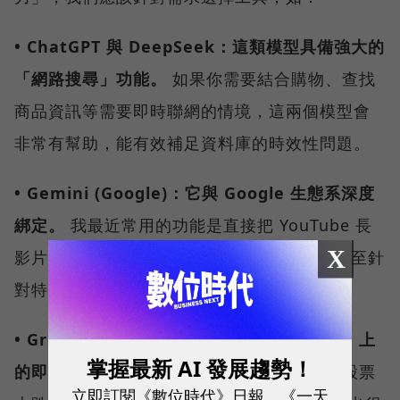
• ChatGPT 與 DeepSeek：這類模型具備強大的
「網路搜尋」功能。
如果你需要結合購物、查找
商品資訊等需要即時聯網的情境，這兩個模型會
非常有幫助，能有效補足資料庫的時效性問題。
• Gemini (Google)：它與 Google 生態系深度
綁定。
我最近常用的功能是直接把 YouTube 長
X
影片連結丟給 Gemini，請它幫我做摘要，甚至針
對特定細節提問，這能節省大量時間。
• Grok（X.AI）：它的強項是搜尋 X（推特）上
掌握最新 AI 發展趨勢！
的即時資訊。
如果你想知道為什麼今天某支股票
立即訂閱《數位時代》日報、《一天