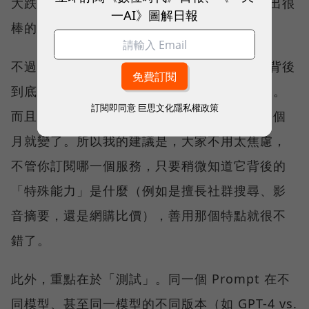
大跌，或是網路上正在熱議什麼，Grok 能給出很
一AI》圖解日報
棒的即時社群反饋。
不過說實話，光是要搞清楚這些不同 AI 模型背後
到底有什麼特殊能力，其實就會花費蠻多心力。
訂閱即同意
巨思文化隱私權政策
而且這個領域變化極快，現在的強項可能過幾個
月就變了。所以我的建議是，大家不用太焦慮，
不管你訂閱哪一個服務，只要稍微知道它背後的
「特殊能力」是什麼（例如是擅長社群搜尋、影
音摘要，還是網購比價），善用那個特點就很不
錯了。
此外，重點在於「測試」。同一個 Prompt 在不
同模型、甚至同一模型的不同版本（如 GPT-4 vs.