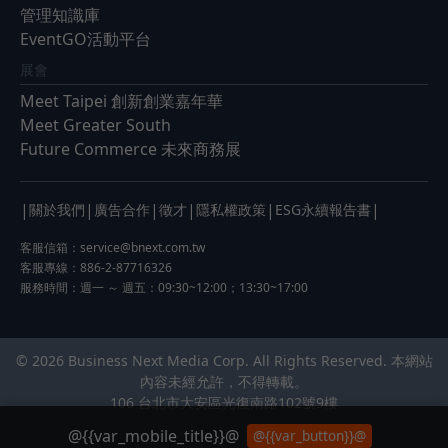
管理知識庫
EventGO活動平台
展會
Meet Taipei 創新創業嘉年華
Meet Greater South
Future Commerce 未來商務展
|
|
|
|
|
|
關於我們
廣告合作
徵才
隱私權政策
ESG永續報告書
客服信箱：
service@bnext.com.tw
客服專線：886-2-87716326
服務時間：週一 ～ 週五：09:30~12:00；13:30~17:00
© 2026 Business Next Media Corp. All Rights Reserved. 本網站
內容未經允許，不得轉載。
106 台北市大安區光復南路102號9樓
@{{var_mobile_title}}@
@{{var_button}}@