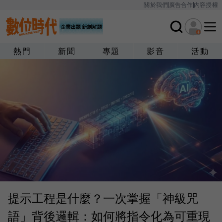
關於我們
廣告合作
內容授權
熱門
新聞
專題
影音
活動
提示工程是什麼？一次掌握「神級咒
語」背後邏輯：如何將指令化為可重現