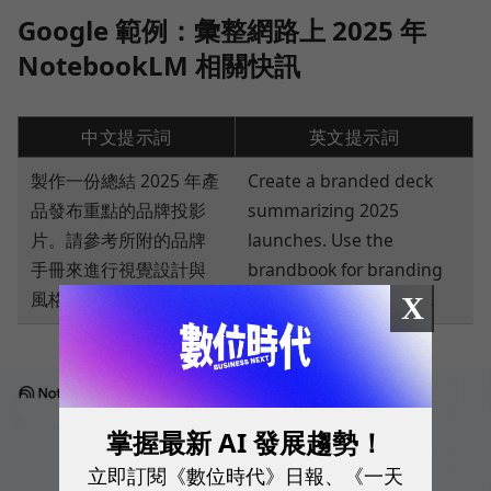
Google 範例：彙整網路上 2025 年
NotebookLM 相關快訊
中文提示詞
英文提示詞
製作一份總結 2025 年產
Create a branded deck
品發布重點的品牌投影
summarizing 2025
片。請參考所附的品牌
launches. Use the
手冊來進行視覺設計與
brandbook for branding
風格設定。
and styling references.
X
掌握最新 AI 發展趨勢！
立即訂閱《數位時代》日報、《一天