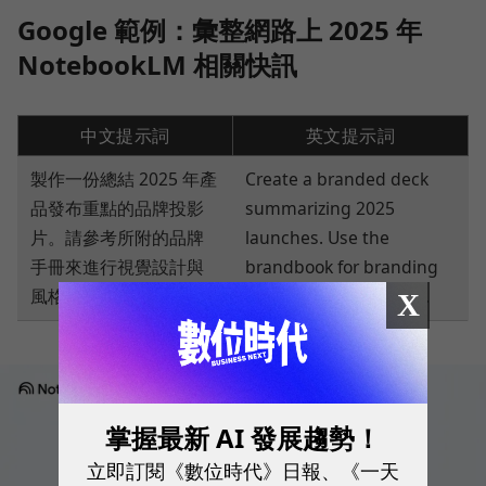
Google 範例：彙整網路上 2025 年
NotebookLM 相關快訊
中文提示詞
英文提示詞
製作一份總結 2025 年產
Create a branded deck
品發布重點的品牌投影
summarizing 2025
片。請參考所附的品牌
launches. Use the
手冊來進行視覺設計與
brandbook for branding
風格設定。
and styling references.
X
掌握最新 AI 發展趨勢！
立即訂閱《數位時代》日報、《一天