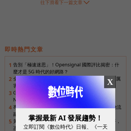
往下滑看下一篇文章
即時熱門文章
告別「極速迷思」！Opensignal 國際評比揭密：什
1
麼才是 5G 時代的好網路？
全台最大全聯首日業績破百萬，蔡篤昌：還會有更厲
2
X
害的大型店！為何把餐廳健身房都搬上樓？
Gemini完整教學地圖！37篇實測整理，
3
Notebooks、Spark、提示詞架構全打包
專訪｜進貨沒變快，momo為何仍導入機器人？物流
4
副總揭比拚速度更棘手的缺工難題
掌握最新 AI 發展趨勢！
黃仁勳兆元宴永遠站最後一排！最低調的二代鄭平，
5
立即訂閱《數位時代》日報、《一天
憑什麼讓台達電被市場重新定價？