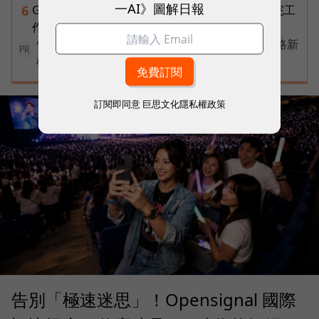
一AI》圖解日報
Gemini Spark完整教學｜幫你讀Gmail、自動跑完工
6
作流程，3個超實用情境一次看
告別極速迷思！台灣大哥大奪國際雙冠揭密好網路新
PR
標準
訂閱即同意
巨思文化隱私權政策
告別「極速迷思」！Opensignal 國際