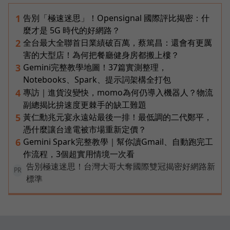
告別「極速迷思」！Opensignal 國際評比揭密：什
1
麼才是 5G 時代的好網路？
全台最大全聯首日業績破百萬，蔡篤昌：還會有更厲
2
害的大型店！為何把餐廳健身房都搬上樓？
Gemini完整教學地圖！37篇實測整理，
3
Notebooks、Spark、提示詞架構全打包
專訪｜進貨沒變快，momo為何仍導入機器人？物流
4
副總揭比拚速度更棘手的缺工難題
黃仁勳兆元宴永遠站最後一排！最低調的二代鄭平，
5
憑什麼讓台達電被市場重新定價？
Gemini Spark完整教學｜幫你讀Gmail、自動跑完工
6
作流程，3個超實用情境一次看
告別極速迷思！台灣大哥大奪國際雙冠揭密好網路新
PR
標準