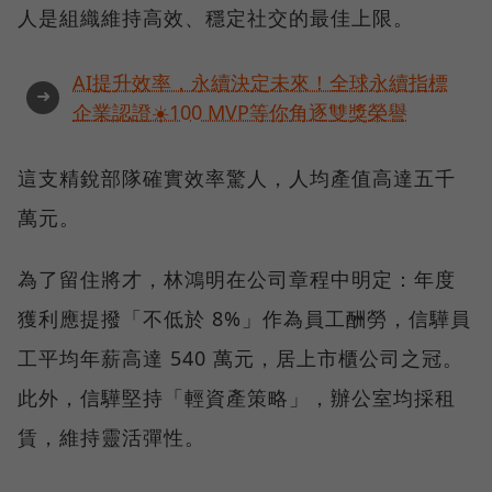
人是組織維持高效、穩定社交的最佳上限。
AI提升效率，永續決定未來！全球永續指標
➜
企業認證☀️100 MVP等你角逐雙獎榮譽
這支精銳部隊確實效率驚人，人均產值高達五千
萬元。
為了留住將才，林鴻明在公司章程中明定：年度
獲利應提撥「不低於 8%」作為員工酬勞，信驊員
工平均年薪高達 540 萬元，居上市櫃公司之冠。
此外，信驊堅持「輕資產策略」，辦公室均採租
賃，維持靈活彈性。