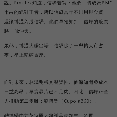
說。Emulex知道，信驊若買下他們，將成為BMC
市占的絕對王者，所以信驊當年不只用現金買，
還讓博通入股信驊。他們早預知到，信驊的股票
將一飛沖天。
果然，博通大賺出場，信驊除了一舉擴大市占
率，坐上龍頭寶座。
面對未來，林鴻明極具警覺性。他深知開發成本
日益高昂，單賣晶片已不足夠。因此，信驊正全
力推動第二隻腳：酷博樂（Cupola360）。
酷博樂由前英特爾大將謝承儒領軍，發展