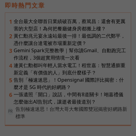
即時熱門文章
全台最大全聯首日業績破百萬，蔡篤昌：還會有更厲
1
害的大型店！為何把餐廳健身房都搬上樓？
黃仁勳兆元宴永遠站最後一排！最低調的二代鄭平，
2
憑什麼讓台達電被市場重新定價？
Gemini Spark完整教學｜幫你讀Gmail、自動跑完工
3
作流程，3個超實用情境一次看
連黃仁勳都叫年輕人當水電工！程世嘉：智慧通膨重
4
新定義「有價值的人」到底什麼樣子？
告別「極速迷思」！Opensignal 國際評比揭密：什
5
麼才是 5G 時代的好網路？
一張遺照「開口」說話，中間有8道關卡！翊嘉禮儀
6
怎麼做出AI告別式，讓逝者最後道別？
告別極速迷思！台灣大哥大奪國際雙冠揭密好網路新
PR
標準