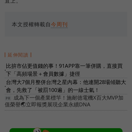
直上。
本文授權轉載自
今周刊
延伸閱讀
比拚市佔更值錢的事！91APP靠一筆併購，直接買
●
下「高頻場景＋會員數據」捷徑
台灣大7個月整併台灣之星內幕：他連開28場傾聽大
●
會，先救了「被罰100遍」的一線士氣！
成為下一個產業標竿！施耐德電機X百大MVP加
值榮譽🌏立即報獎展現企業永續DNA