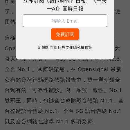
立即訂閱《數位時代》日報、《一天
衡量「好網路」的標準，也逐漸從追求測速數
一AI》圖解日報
字，轉向任何時間、任何地點都能穩定連線的使
用體驗。
這樣的轉變，也反映在國際權威網路分析機構
訂閱即同意
巨思文化隱私權政策
Opensignal 公布的評比結果。今年初，台灣大
哥大不僅率先奪下「 4G／5G 在線率全球 No.3、
全台 No.1 」國際級榮譽，在 Opensignal 最新
公布的台灣行動網路體驗報告中，更一舉斬獲全
台獨有的「可靠性體驗」與「品質一致性」No.1
雙冠王，同時，包辦全台整體影音體驗 No.1、全
台整體語音體驗 No.1、全台 5G 語音體驗 No.1
以及全台網路在線率 No.1 多項榮譽。