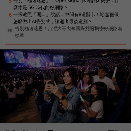
告別「極速迷思」！Opensignal 國際評比揭密：什
5
麼才是 5G 時代的好網路？
一張遺照「開口」說話，中間有8道關卡！翊嘉禮儀
6
怎麼做出AI告別式，讓逝者最後道別？
告別極速迷思！台灣大哥大奪國際雙冠揭密好網路新
PR
標準