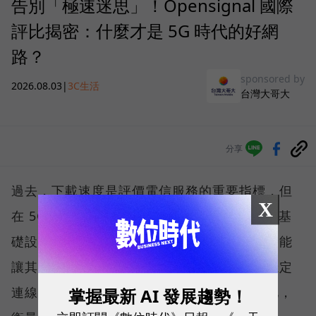
告別「極速迷思」！Opensignal 國際
評比揭密：什麼才是 5G 時代的好網
路？
sponsored by
2026.08.03
|
3C生活
台灣大哥大
分享
過去，下載速度是評價電信服務的重要指標，但
X
在 5G 成為工作、娛樂、生活不可或缺的數位基
礎設施後，消費者發現，再快的網速，如果不能
讓其在人潮聚集、高速移動或室內空間維持穩定
連線，即無法轉換成好的使用體驗，也因如此，
掌握最新 AI 發展趨勢！