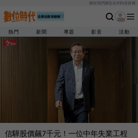
關於我們
廣告合作
內容授權
熱門
新聞
專題
影音
活動
信驊股價飆7千元！一位中年失業工程