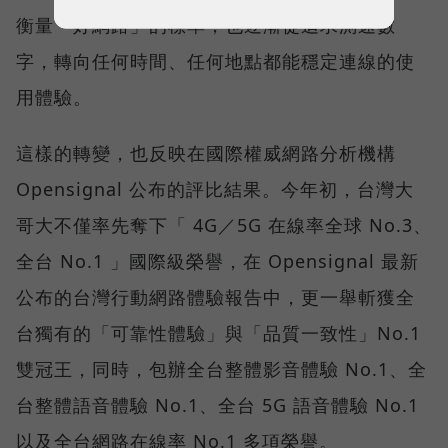
衡量「好網路」的標準，也逐漸從追求測速數
字，轉向任何時間、任何地點都能穩定連線的使
用體驗。
這樣的轉變，也反映在國際權威網路分析機構
Opensignal 公布的評比結果。今年初，台灣大
哥大不僅率先奪下「 4G／5G 在線率全球 No.3、
全台 No.1 」國際級榮譽，在 Opensignal 最新
公布的台灣行動網路體驗報告中，更一舉斬獲全
台獨有的「可靠性體驗」與「品質一致性」No.1
雙冠王，同時，包辦全台整體影音體驗 No.1、全
台整體語音體驗 No.1、全台 5G 語音體驗 No.1
以及全台網路在線率 No.1 多項榮譽。