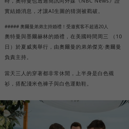
時，奧特曼也透過簡訊向外媒《NBC News》證
實結婚消息，才讓AI生圖的猜測被戳破。
##### 奧爾曼弟弟主持婚禮！受邀賓客不超過20人
奧特曼與墨爾赫林的婚禮，在美國時間周三 （10
日）於夏威夷舉行，由奧爾曼的弟弟傑克·奧爾曼
負責主持。
當天三人的穿著都非常休閒，上半身是白色襯
衫，搭配淺米色褲子與白色運動鞋。