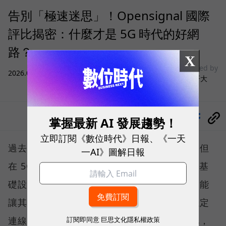
告別「極速迷思」！Opensignal 國際
評比揭密：什麼才是 5G 時代的好網
路？
X
sponsored by
2026.08.03
|
3C生活
台灣大哥大
分享
掌握最新 AI 發展趨勢！
立即訂閱《數位時代》日報、《一天
過去，下載速度是評價電信服務的重要指標，但
一AI》圖解日報
在 5G 成為工作、娛樂、生活不可或缺的數位基
礎設施後，消費者發現，再快的網速，如果不能
讓其在人潮聚集、高速移動或室內空間維持穩定
連線，即無法轉換成好的使用體驗，也因如此，
訂閱即同意
巨思文化隱私權政策