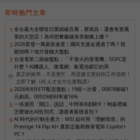
即時熱門文章
全台最大全聯首日業績破百萬，蔡篤昌：還會有更厲
1
害的大型店！為何把餐廳健身房都搬上樓？
2026普發一萬最新進度｜國民支援金通過了嗎？我
2
能領嗎？地方發錢大盤點
台達電第二曲線盤點：「不發火的發電機」SOFC是
3
什麼？AI機器人、微電網、氫電池都它的局
真正的效率，不是更忙，而是建立更好的工作流程！
PR
立即了解《AI 人才全方位實戰課》
2026年8月ETF配息盤點｜19檔一次看，00878衝破1
4
元創高、00929殖利率逾16%
一張遺照「開口」說話，中間有8道關卡！翊嘉禮儀
5
怎麼做出AI告別式，讓逝者最後道別？
AI 時代的行動生產力：MSI 如何用「理解情境」的
6
Prestige 14 Flip AI+ 重新定義商務筆電與 Copilot+
PC？