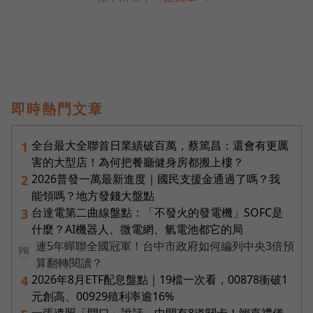
即時熱門文章
全台最大全聯首日業績破百萬，蔡篤昌：還會有更厲
1
害的大型店！為何把餐廳健身房都搬上樓？
2026普發一萬最新進度｜國民支援金通過了嗎？我
2
能領嗎？地方發錢大盤點
台達電第二曲線盤點：「不發火的發電機」SOFC是
3
什麼？AI機器人、微電網、氫電池都它的局
連5年蟬聯全國冠軍！台中市政府如何編列中央3倍預
PR
算翻轉閱讀？
2026年8月ETF配息盤點｜19檔一次看，00878衝破1
4
元創高、00929殖利率逾16%