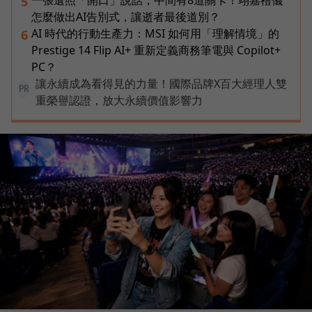
一張遺照「開口」說話，中間有8道關卡！翊嘉禮儀
5
怎麼做出AI告別式，讓逝者最後道別？
AI 時代的行動生產力：MSI 如何用「理解情境」的
6
Prestige 14 Flip AI+ 重新定義商務筆電與 Copilot+
PC？
讓永續成為看得見的力量！國際品牌X百大經理人雙
PR
重榮譽認證，放大永續價值影響力