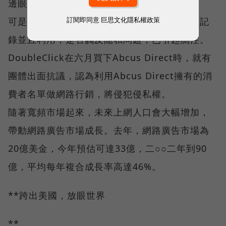
邊眼鏡下的眼神流露著自信。
訂閱即同意
巨思文化隱私權政策
可是消費者在不知情狀況下，上網習慣被詳細記
錄並且利用，是否觸及隱私問題，已引起關注。
DoubleClick在六月買下Abcus Direct時，就有
團體出面抗議，認為利用Abcus Direct擁有的消
費者名單做網路行銷，將侵犯侵私權。
隨著寬頻市場起來，未來上網人口會大幅增加，
帶動網路廣告市場成長。去年，網路廣告市場為
20億美金，今年預估可達33億，二○○二年到90
億，平均每年複合成長率高達46%。
**跨出美國，放眼世界
**