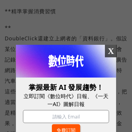
**精準掌握消費習慣
**
DoubleClick還建立上網者的「資料銀行」。假設
某位上網者點選進入福特汽車網站，這筆資料會
X
記錄下來，下次這位上網者再到DoubleClick廣告
網路的任一個網站，會立刻被認出來，接著福特
汽車廣告就會送到他所閱讀的頁面上。
掌握最新 AI 發展趨勢！
這些努力，都讓DoubleClick精確掌握消費者，把
立即訂閱《數位時代》日報、《一天
適當廣告送到適當族群的眼前。「我們的目標，
一AI》圖解日報
是精準地將廣告送到相關使用者面前，並衡量效
果，」站在客戶致贈的感謝獎牌前，歐康納在金