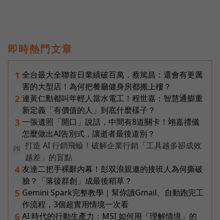
即時熱門文章
全台最大全聯首日業績破百萬，蔡篤昌：還會有更厲
1
害的大型店！為何把餐廳健身房都搬上樓？
連黃仁勳都叫年輕人當水電工！程世嘉：智慧通膨重
2
新定義「有價值的人」到底什麼樣子？
一張遺照「開口」說話，中間有8道關卡！翊嘉禮儀
3
怎麼做出AI告別式，讓逝者最後道別？
打造 AI 行銷飛輪！破解企業行銷「工具越多卻成效
PR
越差」的盲點
友達二把手裸辭內幕！彭双浪親邀的接班人為何撕破
4
臉？「落後群創」成最後稻草？
Gemini Spark完整教學｜幫你讀Gmail、自動跑完工
5
作流程，3個超實用情境一次看
AI 時代的行動生產力：MSI 如何用「理解情境」的
6