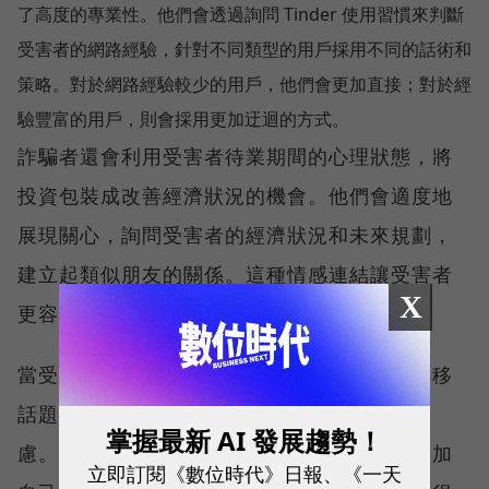
了高度的專業性。他們會透過詢問 Tinder 使用習慣來判斷
受害者的網路經驗，針對不同類型的用戶採用不同的話術和
策略。對於網路經驗較少的用戶，他們會更加直接；對於經
驗豐富的用戶，則會採用更加迂迴的方式。
詐騙者還會利用受害者待業期間的心理狀態，將
投資包裝成改善經濟狀況的機會。他們會適度地
展現關心，詢問受害者的經濟狀況和未來規劃，
建立起類似朋友的關係。這種情感連結讓受害者
X
更容易放下戒心，接受詐騙者的投資建議。
當受害者開始產生懷疑時，詐騙者會巧妙地轉移
話題，或者提供更多的「專業資訊」來消除疑
掌握最新 AI 發展趨勢！
慮。他們甚至會推薦正當的銀行貸款產品，增加
立即訂閱《數位時代》日報、《一天