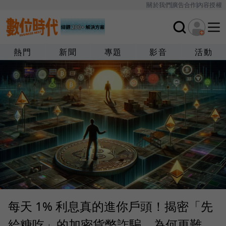
關於我們
廣告合作
內容授權
熱門
新聞
專題
影音
活動
每天 1% 利息真的進你戶頭！揭密「先
給糖吃」的加密貨幣詐騙，為何更難