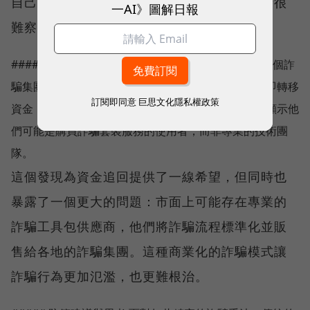
自己的可信度。這種細緻的心理操控讓受害者很
一AI》圖解日報
難察覺自己正在被詐騙。
##### 區塊鏈追蹤發現 透過區塊鏈分析，我們發現這個詐
騙集團相對缺乏專業經驗。詐騙成功後，他們並未立即轉移
訂閱即同意
巨思文化隱私權政策
資金，詐騙者的帳戶中仍有約 8,000 美金未轉走。這顯示他
們可能是購買詐騙套裝服務的使用者，而非專業的技術團
隊。
這個發現為資金追回提供了一線希望，但同時也
暴露了一個更大的問題：市面上可能存在專業的
詐騙工具包供應商，他們將詐騙流程標準化並販
售給各地的詐騙集團。這種商業化的詐騙模式讓
詐騙行為更加氾濫，也更難根治。