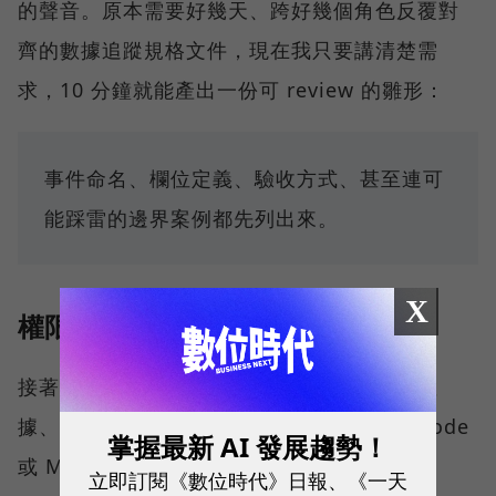
的聲音。原本需要好幾天、跨好幾個角色反覆對
齊的數據追蹤規格文件，現在我只要講清楚需
求，10 分鐘就能產出一份可 review 的雛形：
事件命名、欄位定義、驗收方式、甚至連可
能踩雷的邊界案例都先列出來。
X
權限：要能做事，也要能控風險
接著是權限。要完成上面體驗，涉及報表、數
據、文件等系統權限，這些都不是 Claude Code
掌握最新 AI 發展趨勢！
或 MCP 既有提供的能力。
立即訂閱《數位時代》日報、《一天