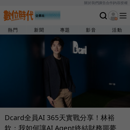
關於我們
廣告合作
內容授權
熱門
新聞
專題
影音
活動
Dcard全員AI 365天實戰分享！林裕
欽：我如何讓AI Agent終結財務噩夢、