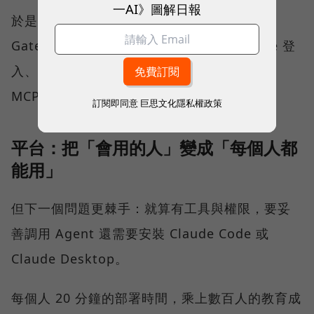
一AI》圖解日報
於是我開始設計一套給內部夥伴用的 MCP
Gateway：夥伴只需要用公司內部的 Google 登
入、連上內網，就能快速拿到公司內專屬的
MCP，同時有安全的權限保護。
訂閱即同意
巨思文化隱私權政策
平台：把「會用的人」變成「每個人都
能用」
但下一個問題更棘手：就算有工具與權限，要妥
善調用 Agent 還需要安裝 Claude Code 或
Claude Desktop。
每個人 20 分鐘的部署時間，乘上數百人的教育成