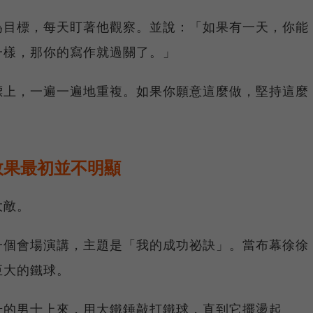
為目標，每天盯著他觀察。並說：「如果有一天，你能
一樣，那你的寫作就過關了。」
標上，一遍一遍地重複。如果你願意這麼做，堅持這麼
效果最初並不明顯
大敵。
一個會場演講，主題是「我的成功祕訣」。當布幕徐徐
巨大的鐵球。
壯的男士上來，用大鐵錘敲打鐵球，直到它擺盪起