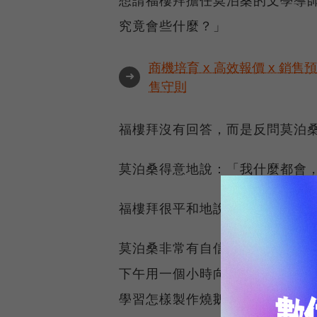
想請福樓拜擔任莫泊桑的文學導
究竟會些什麼？」
商機培育 x 高效報價 x 銷售
➜
售守則
福樓拜沒有回答，而是反問莫泊
莫泊桑得意地說：「我什麼都會
福樓拜很平和地說：「那好，請
莫泊桑非常有自信地說：「我每
下午用一個小時向鄰居學習修理
學習怎樣製作燒鵝；星期天則去