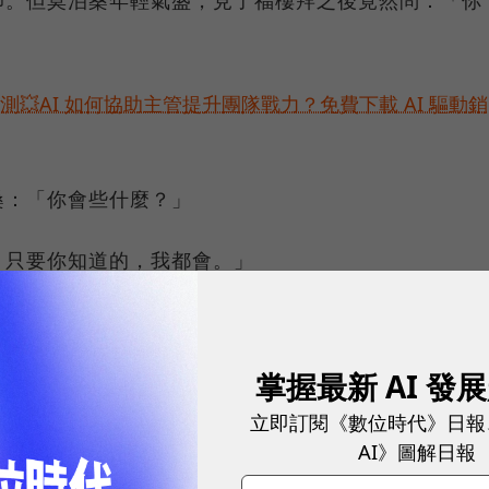
師。但莫泊桑年輕氣盛，見了福樓拜之後竟然問：「你
預測💥AI 如何協助主管提升團隊戰力？免費下載 AI 驅動銷
桑：「你會些什麼？」
，只要你知道的，我都會。」
先告訴我你每天的學習情況。」
掌握最新 AI 發
天上午用兩個小時來讀書寫作，用兩個小時來彈鋼琴；
立即訂閱《數位時代》日報
汽車，用三個小時來練習踢足球；晚上，我會去燒烤店
AI》圖解日報
鄉下種菜。」