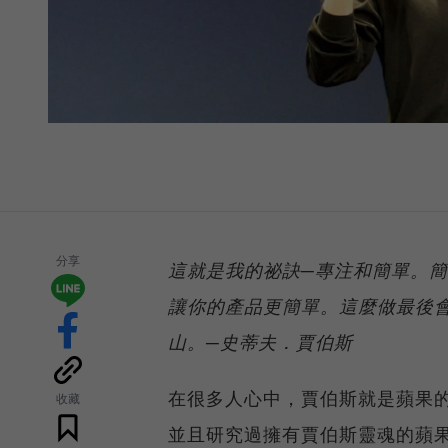
分享
這就是我的祕訣─專注和簡單。
讓你的產品更簡單。這麼做最後
山。─史蒂夫．賈伯斯
在很多人心中，賈伯斯就是蘋果
收藏
並且研究過擁有賈伯斯靈魂的蘋