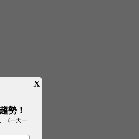
X
展趨勢！
、《一天一