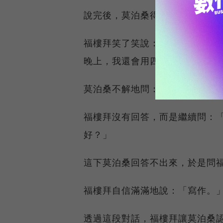
說完後，莫泊桑得意地反問：「
福樓拜笑了笑說：「我每天上午
晚上，我還會用四個小時來讀書
莫泊桑不解地問：「你只會寫作
福樓拜沒有回答，而是繼續問：
好？」
這下莫泊桑回答不出來，於是問
福樓拜自信滿滿地說：「寫作。
透過這段對話，福樓拜讓莫泊桑