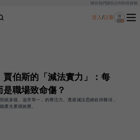
關於我們
廣告合作
內容授權
登入
/
註冊
！賈伯斯的「減法實力」：每
而是職場致命傷？
「拒絕多樣、追求單一」的專注力。透過減法思維砍掉雜項，
才能產生累積效應。