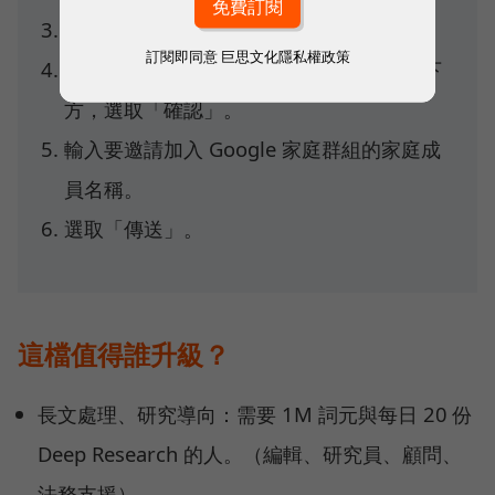
依序選取「建立家庭群組」⭢「開始」。
訂閱即同意
巨思文化隱私權政策
在「準備好擔任家庭群組管理員了嗎？」下
方，選取「確認」。
輸入要邀請加入 Google 家庭群組的家庭成
員名稱。
選取「傳送」。
這檔值得誰升級？
長文處理、研究導向：需要 1M 詞元與每日 20 份
Deep Research 的人。（編輯、研究員、顧問、
法務支援）