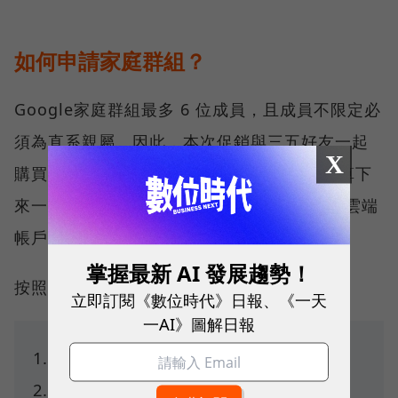
如何申請家庭群組？
Google家庭群組最多 6 位成員，且成員不限定必
須為直系親屬。因此，本次促銷與三五好友一起
X
購買Google AI Pro 年費方案是可行的，換算下
來一人只要負擔約540元，但要注意token跟雲端
帳戶容量共用上限是一樣的。
掌握最新 AI 發展趨勢！
按照官方說明，以下6步驟就可創建家庭群組。
立即訂閱《數位時代》日報、《一天
一AI》圖解日報
登入 Google 帳戶。
前往
g.co/yourfamily
。