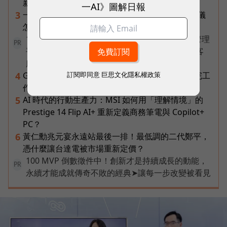
新定義「有價值的人」到底什麼樣子？
一AI》圖解日報
一張遺照「開口」說話，中間有8道關卡！翊嘉禮儀
3
怎麼做出AI告別式，讓逝者最後道別？
1 名員工、一支 AI 團隊全包辦——企業 AI 員工管理
PR
平台 ORRA，如何讓新創公司撐起研發、銷售到客
服？
訂閱即同意
巨思文化隱私權政策
Gemini Spark完整教學｜幫你讀Gmail、自動跑完工
4
作流程，3個超實用情境一次看
AI 時代的行動生產力：MSI 如何用「理解情境」的
5
Prestige 14 Flip AI+ 重新定義商務筆電與 Copilot+
PC？
黃仁勳兆元宴永遠站最後一排！最低調的二代鄭平，
6
憑什麼讓台達電被市場重新定價？
100 MVP 倒數徵件中！創新才是持續成長的動能，
PR
永續才能成就傳奇不敗的經典➤讓每一步改變被看見