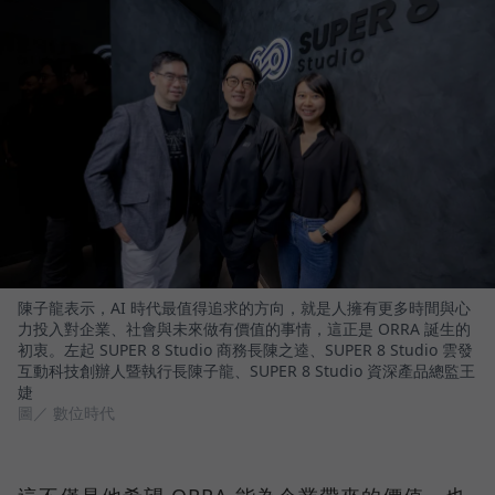
陳子龍表示，AI 時代最值得追求的方向，就是人擁有更多時間與心
力投入對企業、社會與未來做有價值的事情，這正是 ORRA 誕生的
初衷。左起 SUPER 8 Studio 商務長陳之逵、SUPER 8 Studio 雲發
互動科技創辦人暨執行長陳子龍、SUPER 8 Studio 資深產品總監王
婕
圖／ 數位時代