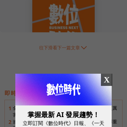
往下滑看下一篇文章
X
即時熱門文章
全台最大全聯首日業績破百萬，蔡篤昌：還會有更厲
1
掌握最新 AI 發展趨勢！
害的大型店！為何把餐廳健身房都搬上樓？
連黃仁勳都叫年輕人當水電工！程世嘉：智慧通膨重
2
立即訂閱《數位時代》日報、《一天