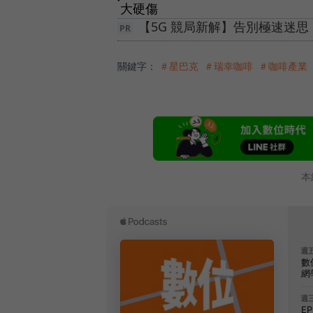
大硬傷
【5G 競局新解】告別極速迷
關鍵字：
＃星巴克
＃瑞幸咖啡
＃咖啡產業
本