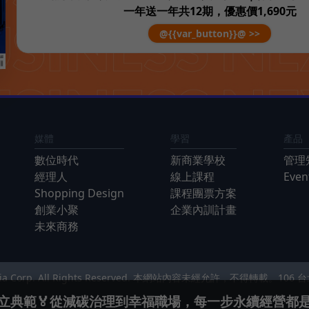
一年送一年共12期，優惠價1,690元
@{{var_button}}@ >>
媒體
學習
產品
數位時代
新商業學校
管理
經理人
線上課程
Eve
Shopping Design
課程團票方案
創業小聚
企業內訓計畫
未來商務
Media Corp. All Rights Reserved. 本網站內容未經允許，不得轉載。
106
立典範🏅從減碳治理到幸福職場，每一步永續經營都