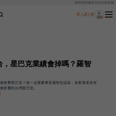
關於我們
廣告合作
內容授權
登入
/
註冊
台，星巴克業績會掉嗎？羅智
否會衝擊星巴克？統一企業董事長羅智先認為，各家業者皆有
會影響到台灣星巴克。
業