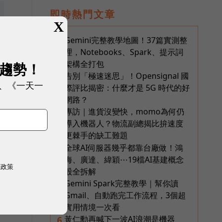
即時熱門文章
X
Gemini完整教學地圖！37篇實測整
1
理，Notebooks、Spark、提示詞
架構全打包
展趨勢！
告別「極速迷思」！Opensignal 國
2
、《一天一
際評比揭密：什麼才是 5G 時代的好
網路？
專訪｜進貨沒變快，momo為何仍
3
導入機器人？物流副總揭比拚速度
更棘手的缺工難題
全球AI伺服器幾乎都靠台廠做！鴻
4
海、廣達、緯穎⋯19檔AI基建概念
權政策
股全拆解
Gemini Spark完整教學｜幫你讀
5
Gmail、自動跑完工作流程，3個超
實用情境一次看
黃仁勳再喊下一波AI浪潮是機器
6