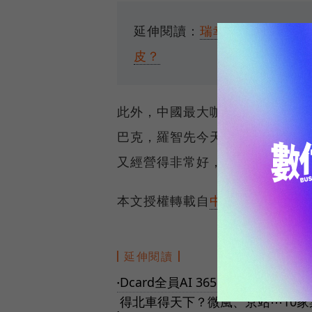
延伸閱讀：
瑞幸「低價高頻」
皮？
此外，中國最大咖啡品牌瑞幸咖
巴克，羅智先今天表示，瑞幸咖
又經營得非常好，所以大家容易
本文授權轉載自
中央社
延伸閱讀
Dcard全員AI 365天實戰分享
●
得北車得天下？微風、京站⋯10家
●