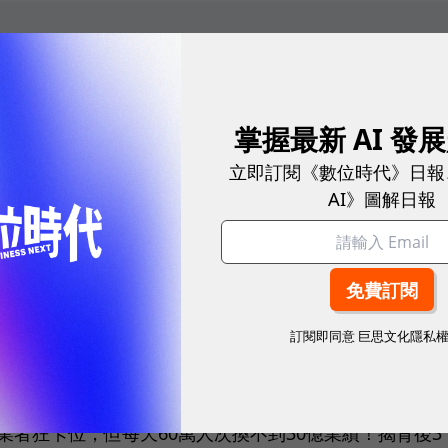
模式拱出3萬家門市！如果真的來台灣，誰會先掉層
掌握最新 AI 發
啡傳將以代理模式進軍台灣，市場認為將會衝擊台灣星
立即訂閱《數位時代》日報
啡故事比較傳奇，它曾經差點消失，後來不僅重生，還
AI》圖解日報
將它與星巴克對比在一起。
訂閱即同意
巨思文化隱私
！林裕欽：我如何讓AI Agent終結財務噩夢、改寫全公司流程
業者狂卡位，但每天60萬人次換不到30億業績！揭背後3