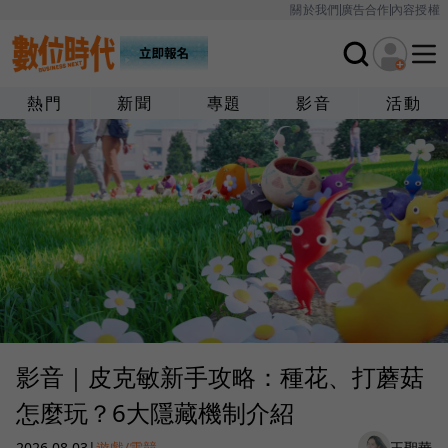
關於我們
廣告合作
內容授權
熱門
新聞
專題
影音
活動
影音｜皮克敏新手攻略：種花、打蘑菇
怎麼玩？6大隱藏機制介紹
2026.08.03
|
遊戲/電競
王聖華