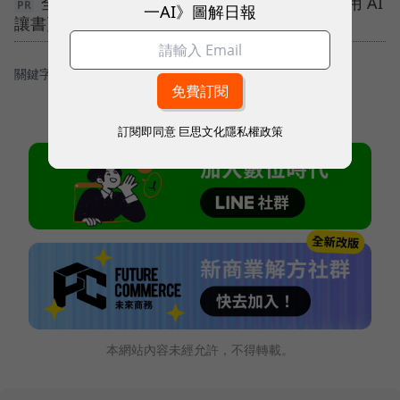
全台首創 48 米 LED 沉浸空間！台中綠美圖用 AI
一AI》圖解日報
讓書頁與畫作跨界對話
關鍵字：
＃台積電（tsmc）
訂閱即同意
巨思文化隱私權政策
本網站內容未經允許，不得轉載。