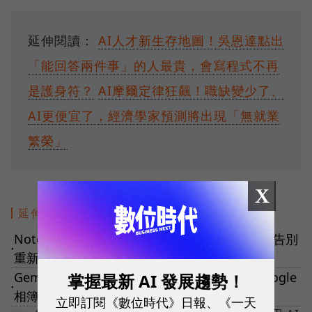
延伸閱讀：
AI人才新生存地圖！吳恩達點出
「能回答兩件事」的人最貴，會寫程式不再
是護身符？
AI摩爾定律狂飆！職缺變少了、
AI更便宜了，經濟學家預測將出現「無就業
繁榮」
X
延伸閱讀
NotebookLM簡報文字怎麼修改？3個方法讓你告別
●
重新生成，免費版就能用！
Gemini大升級！可串連YouTube、Gmail、Google
掌握最新 AI 發展趨勢！
●
相簿等個資，化身「最懂你」的專屬助理
立即訂閱《數位時代》日報、《一天