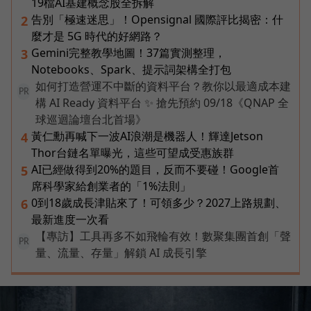
19檔AI基建概念股全拆解
告別「極速迷思」！Opensignal 國際評比揭密：什
2
麼才是 5G 時代的好網路？
Gemini完整教學地圖！37篇實測整理，
3
Notebooks、Spark、提示詞架構全打包
如何打造營運不中斷的資料平台？教你以最適成本建
PR
構 AI Ready 資料平台 ✨ 搶先預約 09/18《QNAP 全
球巡迴論壇台北首場》
黃仁勳再喊下一波AI浪潮是機器人！輝達Jetson
4
Thor台鏈名單曝光，這些可望成受惠族群
AI已經做得到20%的題目，反而不要碰！Google首
5
席科學家給創業者的「1%法則」
0到18歲成長津貼來了！可領多少？2027上路規劃、
6
最新進度一次看
【專訪】工具再多不如飛輪有效！數聚集團首創「聲
PR
量、流量、存量」解鎖 AI 成長引擎