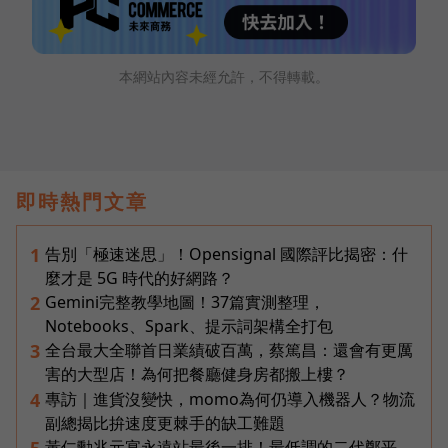
本網站內容未經允許，不得轉載。
即時熱門文章
告別「極速迷思」！Opensignal 國際評比揭密：什
1
麼才是 5G 時代的好網路？
Gemini完整教學地圖！37篇實測整理，
2
Notebooks、Spark、提示詞架構全打包
全台最大全聯首日業績破百萬，蔡篤昌：還會有更厲
3
害的大型店！為何把餐廳健身房都搬上樓？
專訪｜進貨沒變快，momo為何仍導入機器人？物流
4
副總揭比拚速度更棘手的缺工難題
黃仁勳兆元宴永遠站最後一排！最低調的二代鄭平，