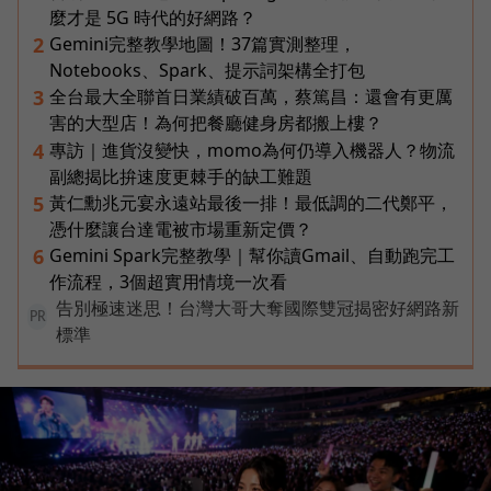
麼才是 5G 時代的好網路？
Gemini完整教學地圖！37篇實測整理，
2
Notebooks、Spark、提示詞架構全打包
全台最大全聯首日業績破百萬，蔡篤昌：還會有更厲
3
害的大型店！為何把餐廳健身房都搬上樓？
專訪｜進貨沒變快，momo為何仍導入機器人？物流
4
副總揭比拚速度更棘手的缺工難題
黃仁勳兆元宴永遠站最後一排！最低調的二代鄭平，
5
憑什麼讓台達電被市場重新定價？
Gemini Spark完整教學｜幫你讀Gmail、自動跑完工
6
作流程，3個超實用情境一次看
告別極速迷思！台灣大哥大奪國際雙冠揭密好網路新
PR
標準