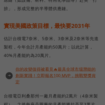
應鏈（如設備、材料、特用化學品等）赴美「打
拚」，形成完整的半導體供應鏈。
實現美國政策目標，最快要2031年
估計台積電7奈米、5奈米、3奈米及2奈米等先進
製程，今年合計月產能約50萬片；以此計算，
40%月產能約為20萬片。
你的改變值得被看見🔥最具全球市場潛能的
➜
創新實踐！立即報名100 MVP，挑戰雙獎肯
定
台積電亞利桑那州一廠月產能約2萬片（4奈米製
程），之後每座晶圓廠的月產能將拉高至3萬片。