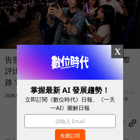
X
告別「極速迷思」！Opensignal 國際
評比揭密：什麼才是 5G 時代的好網
路？
掌握最新 AI 發展趨勢！
sponsored by
2026.08.03
|
3C生活
立即訂閱《數位時代》日報、《一天
台灣大哥大
一AI》圖解日報
分享