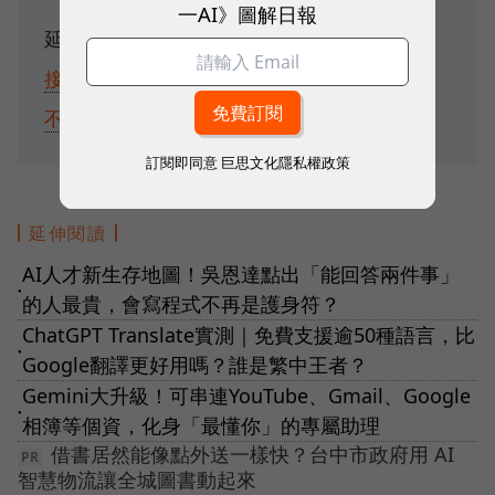
一AI》圖解日報
延伸閱讀：
Perplexity隱藏用法！3步驟串
接Google日曆，幫你蒐集「客戶情報」，
不用狂想破冰話題了
訂閱即同意
巨思文化隱私權政策
延伸閱讀
AI人才新生存地圖！吳恩達點出「能回答兩件事」
●
的人最貴，會寫程式不再是護身符？
ChatGPT Translate實測｜免費支援逾50種語言，比
●
Google翻譯更好用嗎？誰是繁中王者？
Gemini大升級！可串連YouTube、Gmail、Google
●
相簿等個資，化身「最懂你」的專屬助理
借書居然能像點外送一樣快？台中市政府用 AI
智慧物流讓全城圖書動起來