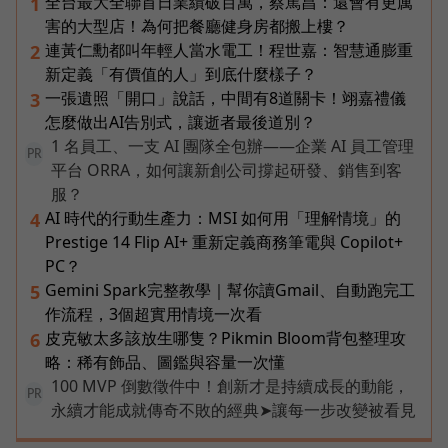
全台最大全聯首日業績破百萬，蔡篤昌：還會有更厲
1
害的大型店！為何把餐廳健身房都搬上樓？
連黃仁勳都叫年輕人當水電工！程世嘉：智慧通膨重
2
新定義「有價值的人」到底什麼樣子？
一張遺照「開口」說話，中間有8道關卡！翊嘉禮儀
3
怎麼做出AI告別式，讓逝者最後道別？
1 名員工、一支 AI 團隊全包辦——企業 AI 員工管理
PR
平台 ORRA，如何讓新創公司撐起研發、銷售到客
服？
AI 時代的行動生產力：MSI 如何用「理解情境」的
4
Prestige 14 Flip AI+ 重新定義商務筆電與 Copilot+
PC？
Gemini Spark完整教學｜幫你讀Gmail、自動跑完工
5
作流程，3個超實用情境一次看
皮克敏太多該放生哪隻？Pikmin Bloom背包整理攻
6
略：稀有飾品、圖鑑與容量一次懂
100 MVP 倒數徵件中！創新才是持續成長的動能，
PR
永續才能成就傳奇不敗的經典➤讓每一步改變被看見