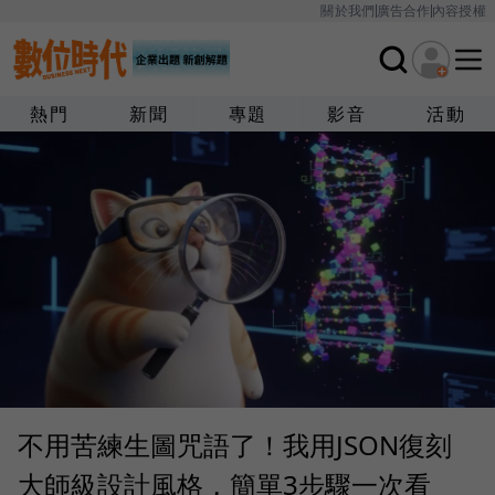
關於我們
廣告合作
內容授權
熱門
新聞
專題
影音
活動
不用苦練生圖咒語了！我用JSON復刻
大師級設計風格，簡單3步驟一次看