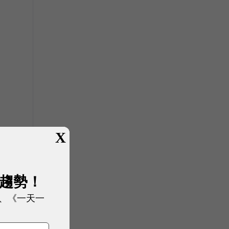
。
X
展趨勢！
、《一天一