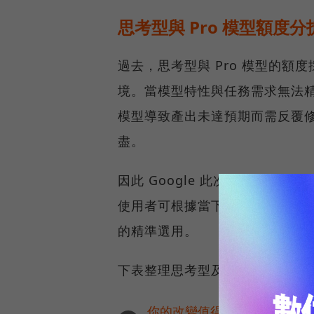
思考型與 Pro 模型額度
過去，思考型與 Pro 模型的
境。當模型特性與任務需求無法
模型導致產出未達預期而需反覆
盡。
因此 Google 此次將 Gemi
使用者可根據當下的任務類型（
的精準選用。
下表整理思考型及 Pro 模型
你的改變值得被看見🔥最具全