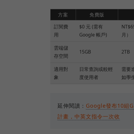
方案
免費版
訂閱費
$0 元 (需有
NT$6
用
Google 帳戶)
月）
雲端儲
15GB
2TB
存空間
適用對
日常查詢或較輕
需要
象
度使用者
如學
延伸閱讀：
Google發布10
計畫，中英文指令一次收