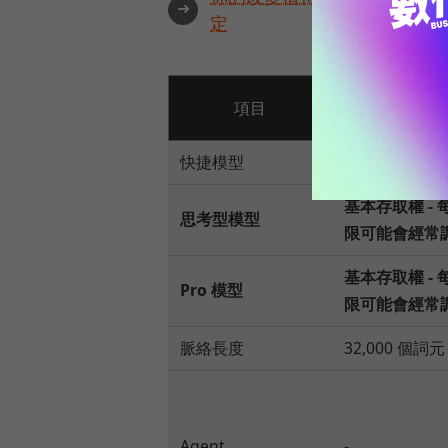
➜
定
Gemini（
項目
Google AI
快捷模型
一般存取權
基本存取權 - 
思考型模型
限可能會經常
基本存取權 - 
Pro 模型
限可能會經常
脈絡長度
32,000 個詞元
Agent
-