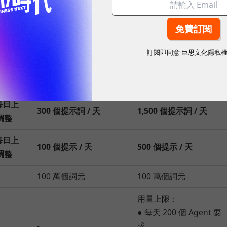
未訂閱
Google AI Pro 版
Google AI Ultra 版
訂閱即同意
巨思文化隱私
 方案）
Gemini 應用程式
Gemini 應用程式
一般存取權
一般存取權
每日上
300 個提示詞 / 天
1,500 個提示詞 / 天
調整
每日上
100 個提示 / 天
500 個提示 / 天
調整
100 萬個詞元
100 萬個詞元
用量上限：
● 每天 200 個 Agent 要
-
求