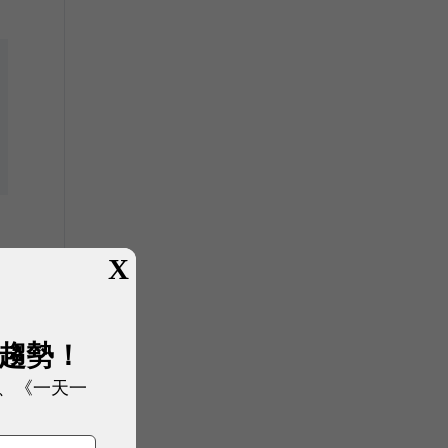
X
展趨勢！
、《一天一