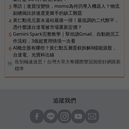
專訪｜進貨沒變快，momo為何仍導入機器人？物流
3
副總揭比拚速度更棘手的缺工難題
黃仁勳兆元宴永遠站最後一排！最低調的二代鄭平，
4
憑什麼讓台達電被市場重新定價？
Gemini Spark完整教學｜幫你讀Gmail、自動跑完工
5
作流程，3個超實用情境一次看
AI概念股有哪些？黃仁勳五層蛋糕拆解8檔能源股，
6
台達電、光寶科出線
告別極速迷思！台灣大哥大奪國際雙冠揭密好網路新
PR
標準
追蹤我們