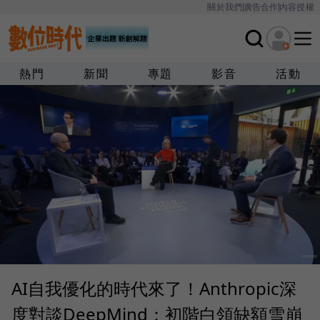
關於我們
廣告合作
內容授權
熱門
新聞
專題
影音
活動
AI自我優化的時代來了！Anthropic深
度對談DeepMind：初階白領缺額雪崩