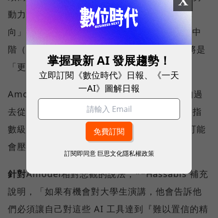
X
動力市場正從「執行力導向」轉向「判斷力導
向」，因此他預見未來在初階（junior）甚至中
階（intermediate）的工作上，企業需要的將是
掌握最新 AI 發展趨勢！
「更少的人，而不是更多的人」。
立即訂閱《數位時代》日報、《一天
一AI》圖解日報
Amodei 指出，雖然勞動市場具有適應性（如過
去從農業轉型至工業），但他擔心這次的技術指
數級成長速度太快（可能在 1 到 5 年內），可能
會壓倒社會與市場的適應能力。
訂閱即同意
巨思文化隱私權政策
針對
Amodei相對悲觀的說法，**Hassabis 補充
說明，「如果有機會對大學生演講，他會告訴他
們必須讓自己對這些 AI 工具達到『難以置信的精