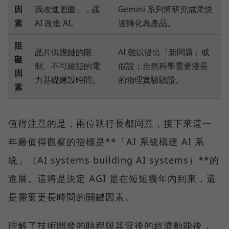
因
我改進迴圈」，讓
Gemini 系列將研究成果快
素
AI 改進 AI。
速轉化為產品。
阻
晶片供應鏈的限
AI 難以提出「新問題」或
礙
制、不可縮短的電
假設；自然科學需要漫長
因
力基礎建設時間。
的物理實驗驗證。
素
值得注意的是，兩位執行長都同意，接下來這一
年最值得觀察的指標是**「AI 系統構建 AI 系
統」（AI systems building AI systems）**的
進展。這將是決定 AGI 是在短短幾年內到來，還
是需要更長時間的關鍵因素。
理解了技術開發的時程與其背後的經濟動能後，