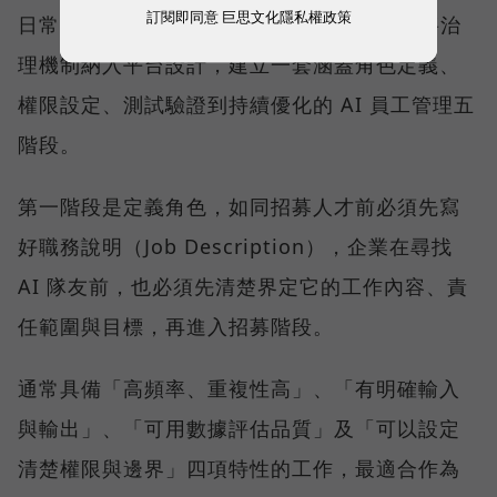
訂閱即同意
巨思文化隱私權政策
日常營運的關鍵，在於治理。為此，ORRA 將治
理機制納入平台設計，建立一套涵蓋角色定義、
權限設定、測試驗證到持續優化的 AI 員工管理五
階段。
第一階段是定義角色，如同招募人才前必須先寫
好職務說明（Job Description），企業在尋找
AI 隊友前，也必須先清楚界定它的工作內容、責
任範圍與目標，再進入招募階段。
通常具備「高頻率、重複性高」、「有明確輸入
與輸出」、「可用數據評估品質」及「可以設定
清楚權限與邊界」四項特性的工作，最適合作為