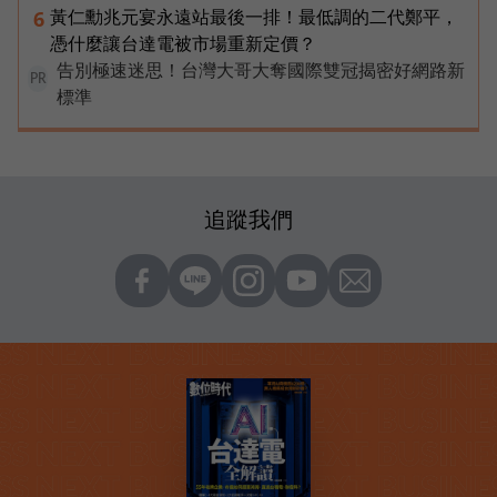
黃仁勳兆元宴永遠站最後一排！最低調的二代鄭平，
6
憑什麼讓台達電被市場重新定價？
告別極速迷思！台灣大哥大奪國際雙冠揭密好網路新
PR
標準
追蹤我們