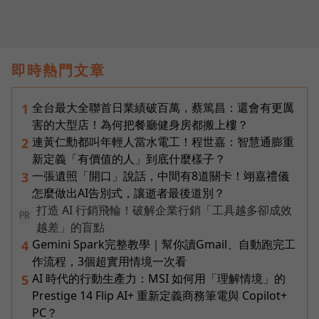
即時熱門文章
全台最大全聯首日業績破百萬，蔡篤昌：還會有更厲
1
害的大型店！為何把餐廳健身房都搬上樓？
連黃仁勳都叫年輕人當水電工！程世嘉：智慧通膨重
2
新定義「有價值的人」到底什麼樣子？
一張遺照「開口」說話，中間有8道關卡！翊嘉禮儀
3
怎麼做出AI告別式，讓逝者最後道別？
打造 AI 行銷飛輪！破解企業行銷「工具越多卻成效
PR
越差」的盲點
Gemini Spark完整教學｜幫你讀Gmail、自動跑完工
4
作流程，3個超實用情境一次看
AI 時代的行動生產力：MSI 如何用「理解情境」的
5
Prestige 14 Flip AI+ 重新定義商務筆電與 Copilot+
PC？