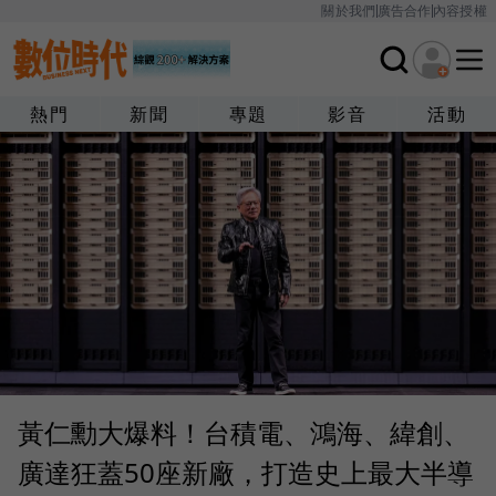
關於我們
廣告合作
內容授權
熱門
新聞
專題
影音
活動
黃仁勳大爆料！台積電、鴻海、緯創、
廣達狂蓋50座新廠，打造史上最大半導