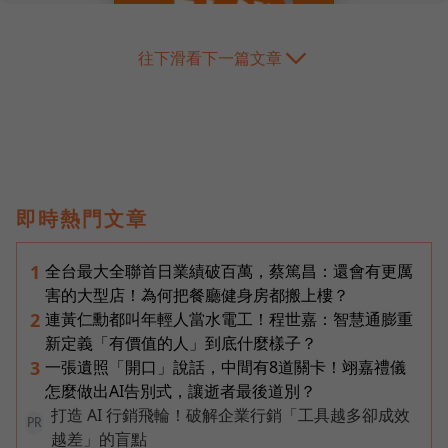
往下滑看下一篇文章
即時熱門文章
全台最大全聯首日業績破百萬，蔡篤昌：還會有更厲
1
害的大型店！為何把餐廳健身房都搬上樓？
連黃仁勳都叫年輕人當水電工！程世嘉：智慧通膨重
2
新定義「有價值的人」到底什麼樣子？
一張遺照「開口」說話，中間有8道關卡！翊嘉禮儀
3
怎麼做出AI告別式，讓逝者最後道別？
打造 AI 行銷飛輪！破解企業行銷「工具越多卻成效
PR
越差」的盲點