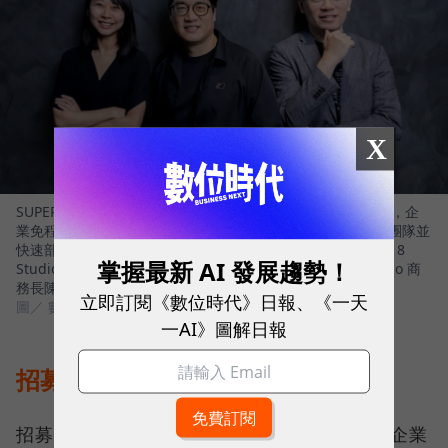
X
SUPER 8 Studio 推出能建立企業 AI 員工團隊的平台 - ORRA，企
業免程式，以自然語言描述需求，生成具治理機制的 AI 員工團隊並
快速部署。左起 SUPER 8 Studio 資深產品總監王婕、SUPER 8
掌握最新 AI 發展趨勢！
Studio 雲發互動科技創辦人暨執行長陳子龍、SUPER 8 Studio 商
務長陳之逵
立即訂閱《數位時代》日報、《一天
圖／ 數位時代
一AI》圖解日報
招募只是開始，AI 員工更需要管理
招募只是第一步。真正決定 AI 員工能否進入企業