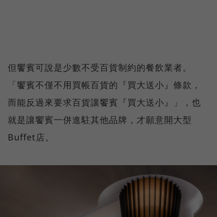
但饗賓可說是少數不受百貨制約的餐飲業者。
「饗賓不僅不用買帳百貨的『買大送小』條款，
而能反過來要求百貨讓饗賓『買大送小』」，也
就是讓饗賓一併進駐其他品牌，才願意開大型
Buffet店。