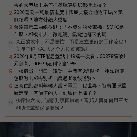
害的大型店！為何把餐廳健身房都搬上樓？
2026普發一萬最新進度｜國民支援金通過了嗎？我
2
能領嗎？地方發錢大盤點
台達電第二曲線盤點：「不發火的發電機」SOFC是
3
什麼？AI機器人、微電網、氫電池都它的局
真正的效率，不是更忙，而是建立更好的工作流程！
PR
立即了解《AI 人才全方位實戰課》
2026年8月ETF配息盤點｜19檔一次看，00878衝破1
4
元創高、00929殖利率逾16%
一張遺照「開口」說話，中間有8道關卡！翊嘉禮儀
5
怎麼做出AI告別式，讓逝者最後道別？
連黃仁勳都叫年輕人當水電工！程世嘉：智慧通膨重
6
新定義「有價值的人」到底什麼樣子？
核保快六成、理賠判讀再加速！富邦人壽如何用三大
PR
AI助理重塑保險服務？