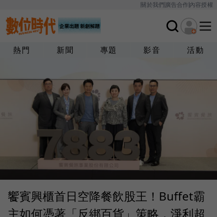
關於我們
廣告合作
內容授權
熱門
新聞
專題
影音
活動
饗賓興櫃首日空降餐飲股王！Buffet霸
主如何憑著「反綁百貨」策略，淨利超