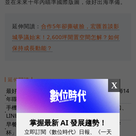
並在未來十年內瞄準國際版圖，做好出海準備。
延伸閱讀：
合作5年卻撕破臉，宏匯首談影
城爭議始末！2,600坪閒置空間怎解？如何
保持成長動能？
延伸閱讀
X
最好的程式碼是你沒寫的那一條！Google工程師14
●
年職場觀察：這種人，最亮眼！
手機塞滿支付App？教你用iPhone捷徑整合街口、
●
LINE Pay、全支付··· 一鍵叫出付款碼！
掌握最新 AI 發展趨勢！
早餐店也超商化了？拉亞漢堡推大冰奶「跨店寄
●
立即訂閱《數位時代》日報、《一天
杯」，他們看見什麼？