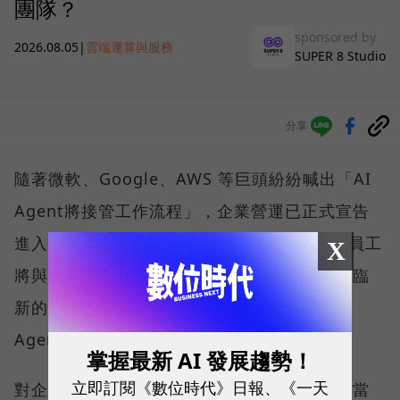
團隊？
sponsored by
2026.08.05
|
雲端運算與服務
SUPER 8 Studio
分享
隨著微軟、Google、AWS 等巨頭紛紛喊出「AI
Agent將接管工作流程」，企業營運已正式宣告
進入 AI 代理人時代。在可預見的未來，真人員工
X
將與大量 AI Agent 協同工作，而企業也將面臨
新的挑戰—如何規模化部署與管理這些 AI
Agent。
掌握最新 AI 發展趨勢！
立即訂閱《數位時代》日報、《一天
對企業來說，打造一隻 AI Agent 並不難，但當