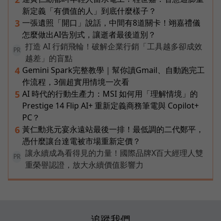
新定義「有價值的人」到底什麼樣子？
一張遺照「開口」說話，中間有8道關卡！翊嘉禮儀
3
怎麼做出AI告別式，讓逝者最後道別？
打造 AI 行銷飛輪！破解企業行銷「工具越多卻成效
PR
越差」的盲點
Gemini Spark完整教學｜幫你讀Gmail、自動跑完工
4
作流程，3個超實用情境一次看
AI 時代的行動生產力：MSI 如何用「理解情境」的
5
Prestige 14 Flip AI+ 重新定義商務筆電與 Copilot+
PC？
黃仁勳兆元宴永遠站最後一排！最低調的二代鄭平，
6
憑什麼讓台達電被市場重新定價？
讓永續成為看得見的力量！國際品牌X百大經理人雙
PR
重榮譽認證，放大永續價值影響力
追蹤我們