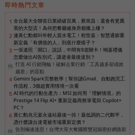
即時熱門文章
全台最大全聯首日業績破百萬，蔡篤昌：還會有更厲
1
害的大型店！為何把餐廳健身房都搬上樓？
連黃仁勳都叫年輕人當水電工！程世嘉：智慧通膨重
2
新定義「有價值的人」到底什麼樣子？
一張遺照「開口」說話，中間有8道關卡！翊嘉禮儀
3
怎麼做出AI告別式，讓逝者最後道別？
打造 AI 行銷飛輪！破解企業行銷「工具越多卻成效
PR
越差」的盲點
Gemini Spark完整教學｜幫你讀Gmail、自動跑完工
4
作流程，3個超實用情境一次看
AI 時代的行動生產力：MSI 如何用「理解情境」的
5
Prestige 14 Flip AI+ 重新定義商務筆電與 Copilot+
PC？
黃仁勳兆元宴永遠站最後一排！最低調的二代鄭平，
6
憑什麼讓台達電被市場重新定價？
告別極速迷思！台灣大哥大奪國際雙冠揭密好網路新
PR