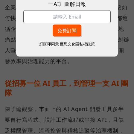
一AI》圖解日報
企業需求的是數十、甚至數百隻 Agent 時，該如
何快速招募、有效管理，並確保每位 AI 員工都遵
循企業的權限規範與治理機制，成了普遍的落地
痛點。對此，SUPER 8 Studio 雲發互動科技創辦
訂閱即同意
巨思文化隱私權政策
人暨執行長陳子龍認為，解方就在於一套兼顧開
發效率與治理能力的平台。
從招募一位 AI 員工，到管理一支 AI 團
隊
陳子龍觀察，市面上的 AI Agent 開發工具多半
要自行寫程式、設計工作流程或串接 API，且缺
乏權限管理、流程控管與稽核追蹤等治理機制，