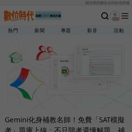
關於我們
廣告合作
內容授權
熱門
新聞
專題
影音
活動
Gemini化身補教名師！免費「SAT模擬
考」題庫上線：不只陪考還懂解題，補