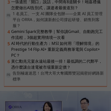
一張遺照「開口」說話，中間有8道關卡！翊嘉禮儀
3
怎麼做出AI告別式，讓逝者最後道別？
1 名員工、一支 AI 團隊全包辦——企業 AI 員工管理
PR
平台 ORRA，如何讓新創公司撐起研發、銷售到客
服？
Gemini Spark完整教學｜幫你讀Gmail、自動跑完工
4
作流程，3個超實用情境一次看
AI 時代的行動生產力：MSI 如何用「理解情境」的
5
Prestige 14 Flip AI+ 重新定義商務筆電與 Copilot+
PC？
黃仁勳兆元宴永遠站最後一排！最低調的二代鄭平，
6
憑什麼讓台達電被市場重新定價？
告別極速迷思！台灣大哥大奪國際雙冠揭密好網路新
PR
標準