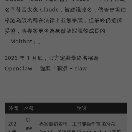
名字發音太像 Claude，被建議改名，儘管史坦伯
格認為該名稱在法律上並無爭議，但最終仍選擇
妥協，將專案更名為象徵龍蝦脫殼成長的
「Moltbot」。
2026 年 1 月底，官方定調最終名稱為
OpenClaw ，強調「開源 + claw」。
時間
名稱
說明
Cl
202
專案最初名稱，主打能操作電腦的 AI
aw
5 年
Agent。名稱來自 Claude + claw（龍蝦