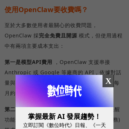
使用OpenClaw要收費嗎？
至於大多數使用者最關心的收費問題，
OpenClaw 採
完全免費且開源
模式，但使用過程
中有兩項主要成本支出：
第一是模型API費用
，OpenClaw 支援串接
Anthropic 或 Google 等廠商的 API，依據對話
X
量與處理的資料大小付費，一般個人助理用途每
月約 3 至 10 美元（約新台幣94至314 元）。
第二是伺服器費用
，若要維持 24 小時主動提醒
掌握最新 AI 發展趨勢！
功能，許多網友建議租用AWS (亞馬遜網路服務)
立即訂閱《數位時代》日報、《一天