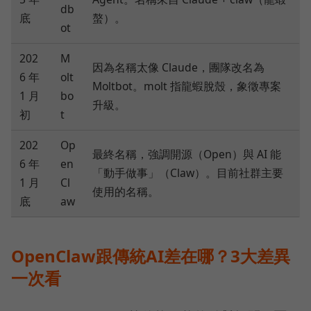
db
底
螯）。
ot
202
M
因為名稱太像 Claude，團隊改名為
6 年
olt
Moltbot。molt 指龍蝦脫殼，象徵專案
1 月
bo
升級。
初
t
202
Op
最終名稱，強調開源（Open）與 AI 能
6 年
en
「動手做事」（Claw）。目前社群主要
1 月
Cl
使用的名稱。
底
aw
OpenClaw跟傳統AI差在哪？3大差異
一次看