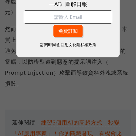
等虛擬主機，每月約 5 美元（約新台幣 161
一AI》圖解日報
元）。
然而，OpenClaw 具備極高的系統操作權限，本
質上是在系統裡開了一個後門。資安專家提醒，
訂閱即同意
巨思文化隱私權政策
避免安裝在存有加密貨幣私鑰或重要機密資料的
電腦，以防模型遭到惡意的提示詞注入（
Prompt Injection）攻擊而導致資料外洩或系統
損毀。
延伸閱讀：
練習3個用AI的高超方式，秒變
「AI應用專家」！你的隱藏發現，有機會比