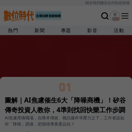
關於我們
廣告合作
內容授權
熱門
新聞
專題
影音
活動
01
圖解｜AI焦慮催生6大「降噪商機」！矽谷
傳奇投資人教你，4準則找回快樂工作步調
AI焦慮席捲職場，在降本增效、雜訊爆炸等壓力之下，工作者該如
何「降噪」調適，把熱情專業產品化？