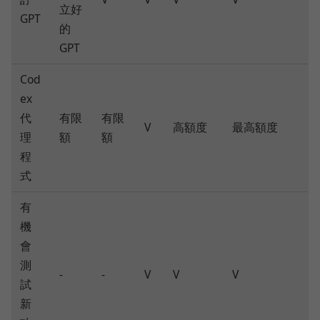
立好
GPT
的
GPT
Cod
ex
代
有限
有限
V
高額度
最高額度
理
額
額
程
式
有
機
會
測
-
-
V
V
V
試
新