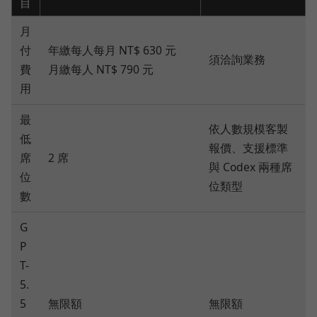
目
月
付
年繳每人每月 NT$ 630 元
須洽詢業務
費
月繳每人 NT$ 790 元
用
最
依人數規模客製
低
報價、支援標準
席
2 席
與 Codex 兩種席
位
位類型
數
G
P
T-
5.
5
無限額
無限額