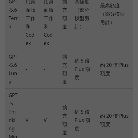
GPT
用桌
用桌
擴
高額度
最高額度
-5.6
面版
面版
充
（部分
（部分模型
Terr
工作
工作
額
模型另
另計）
a
和
和
度
計）
Cod
Cod
ex
ex
GPT
擴
約 5 倍
-5.6
充
約 20 倍 Plus
-
-
Plus 額
Lun
額
額度
度
a
度
GPT
-5
擴
Thi
約 5 倍
充
約 20 倍 Plus
nki
V
V
Plus 額
額
額度
ng
度
度
Min