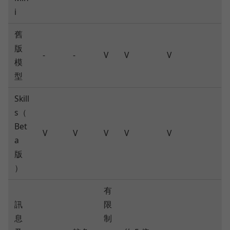
i
舊
版
-
-
V
V
V
模
型
Skill
s（
Bet
V
V
V
V
V
a
版
）
有
訊
限
息
制