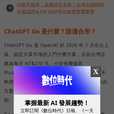
AI提升效率，永續決定未來！全球永續指標
➜
企業認證☀️100 MVP等你角逐雙獎榮譽
ChatGPT Go 是什麼？誰適合用？
ChatGPT Go 是 OpenAI 於 2026 年 1 月在台上
線、鎖定大眾市場的入門付費方案，目前台灣定
價為每月 NT$270 元，介於免費版與
X
Plus（NT$690 元）方案之間，主打「免費版不
夠用、Plus 又太貴」的族群。不過，官方表示此
方案可能包含廣告，台灣目前尚未導入廣告機
制。
掌握最新 AI 發展趨勢！
立即訂閱《數位時代》日報、《一天