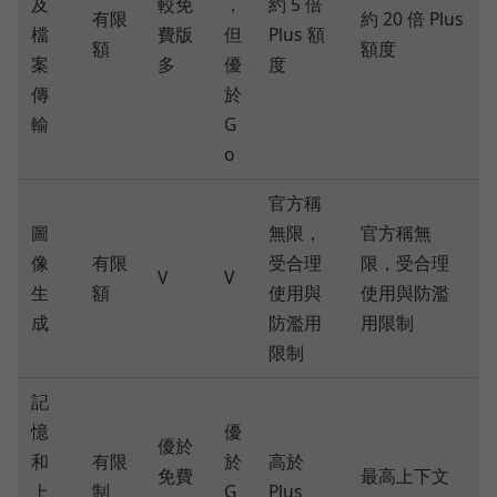
及
較免
，
約 5 倍
有限
約 20 倍 Plus
檔
費版
但
Plus 額
額
額度
案
多
優
度
傳
於
輸
G
o
官方稱
圖
無限，
官方稱無
像
有限
受合理
限，受合理
V
V
生
額
使用與
使用與防濫
成
防濫用
用限制
限制
記
憶
優
優於
和
有限
於
高於
免費
最高上下文
上
制
G
Plus