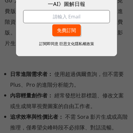
Go 方案搭載 GPT-5.5 Instant 模型，提供比免
一AI》圖解日報
費版更高的核心聊天、檔案上傳、圖像生成與進
階資料分析額度，記憶與上下文視窗也優於免費
版。適合追求日常效率、但不需要複雜推理或影
片生成的使用者，例如：
訂閱即同意
巨思文化隱私權政策
日常進階需求者：
使用超過偶爾查詢，但不需要
Plus、Pro 的進階分析能力。
內容輕量創作者：
經常發想社群標題、修改文案
或生成簡單視覺圖案的自由工作者。
追求效率與性價比者：
不需 Sora 影片生成或高階
推理，僅希望尖峰時段不必排隊、對話流暢。