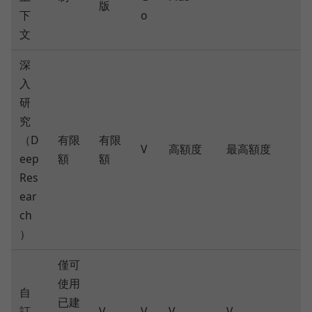
版
下
o
文
深
入
研
究
（D
有限
有限
V
高額度
最高額度
eep
額
額
Res
ear
ch
）
僅可
使用
自
已建
訂
V
V
V
V