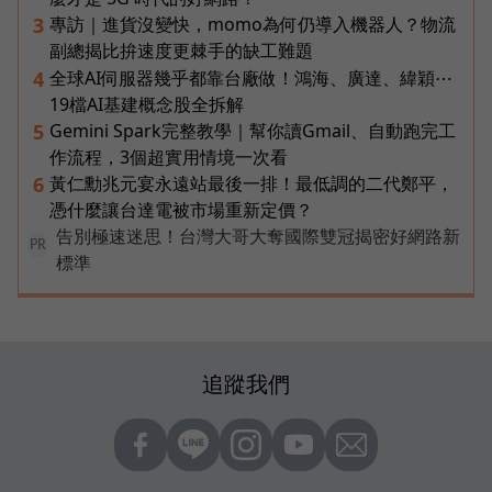
專訪｜進貨沒變快，momo為何仍導入機器人？物流
3
副總揭比拚速度更棘手的缺工難題
全球AI伺服器幾乎都靠台廠做！鴻海、廣達、緯穎⋯
4
19檔AI基建概念股全拆解
Gemini Spark完整教學｜幫你讀Gmail、自動跑完工
5
作流程，3個超實用情境一次看
黃仁勳兆元宴永遠站最後一排！最低調的二代鄭平，
6
憑什麼讓台達電被市場重新定價？
告別極速迷思！台灣大哥大奪國際雙冠揭密好網路新
PR
標準
追蹤我們