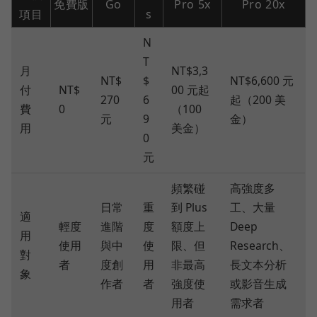
免費版
Go
Pro 5x
Pro 20x
項目
s
N
T
月
NT$3,3
NT$
$
NT$6,600 元
付
NT$
00 元起
270
6
起（200 美
費
0
（100
元
9
金）
用
美金）
0
元
頻繁碰
高強度多
日常
重
到 Plus
工、大量
適
輕度
進階
度
額度上
Deep
用
使用
與中
使
限、但
Research、
對
者
度創
用
非最高
長文本分析
象
作者
者
強度使
或影音生成
用者
需求者