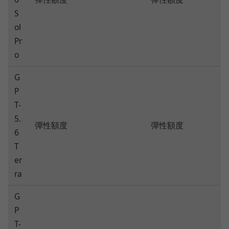
S
ol
Pr
o
G
P
T-
5.
彈性額度
彈性額度
6
T
er
ra
G
P
T-