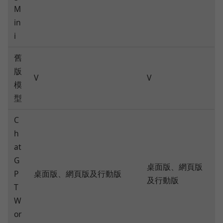
M
in
i
舊
版
V
V
模
型
C
h
at
G
桌面版、網頁版
P
桌面版、網頁版及行動版
及行動版
T
W
or