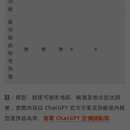
功
能
新
功
能
的
無
無
無
V
V
研
究
預
覽
註
：模型、額度可能依地區、帳號及推出批次調
整，實際內容以 ChatGPT 官方方案頁與帳號內模
型選擇器為準。
查看 ChatGPT 定價請點我