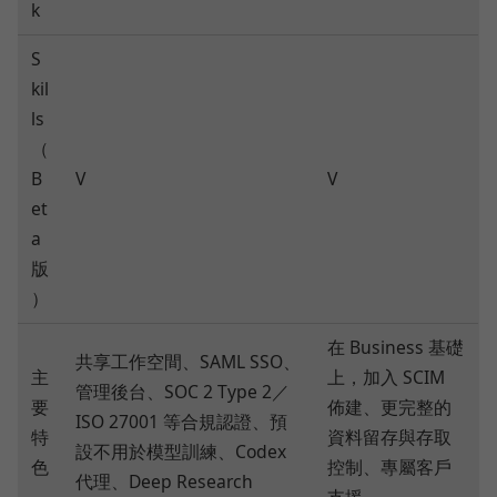
k
S
kil
ls
（
B
V
V
et
a
版
）
在 Business 基礎
共享工作空間、SAML SSO、
主
上，加入 SCIM
管理後台、SOC 2 Type 2／
要
佈建、更完整的
ISO 27001 等合規認證、預
特
資料留存與存取
設不用於模型訓練、Codex
色
控制、專屬客戶
代理、Deep Research
支援