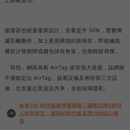
上精確查找。
揚聲器也經過重新設計，音量提升 50%，聲響傳
遞距離翻倍，加上更易辨識的新鳴音，即使鑰匙
藏於沙發墊間或錢包掉在角落，也能輕鬆尋獲。
「尋找」網路為新 AirTag 提供強大後盾，該網路
不僅能定位 AirTag、蘋果設備及相容第三方設
備，也支援位置資訊共享，全程保障隱私。
角逐100 MVP盛典雙重榮耀！國際品牌X經理
➜
人特別肯定，展現AI時代最具潛力的核心價
值