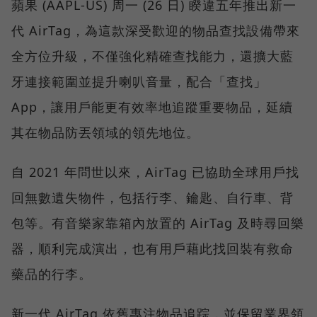
蘋果 (AAPL-US) 周一 (26 日) 睽違五年推出新一
代 AirTag，為這款深受歡迎的物品查找設備帶來
全方位升級，不僅強化精確查找能力，還擴大藍
牙連接範圍並提升喇叭音量，配合「查找」
App，讓用戶能更有效率地追蹤重要物品，延續
其在物品防丟領域的領先地位。
自 2021 年問世以來，AirTag 已協助全球用戶找
回無數遺失物件，包括行李、鑰匙、自行車、背
包等。有音樂家靠箱內放置的 AirTag 及時尋回樂
器，順利完成演出，也有用戶藉此找回裝有救命
藥品的行李。
新一代 AirTag 依舊專注物品追踪，並保留業界領