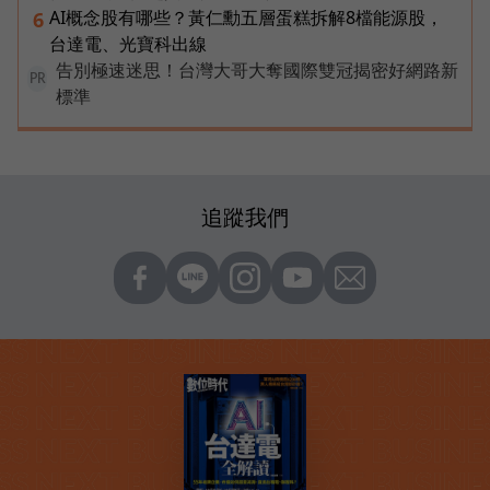
AI概念股有哪些？黃仁勳五層蛋糕拆解8檔能源股，
6
台達電、光寶科出線
告別極速迷思！台灣大哥大奪國際雙冠揭密好網路新
PR
標準
追蹤我們