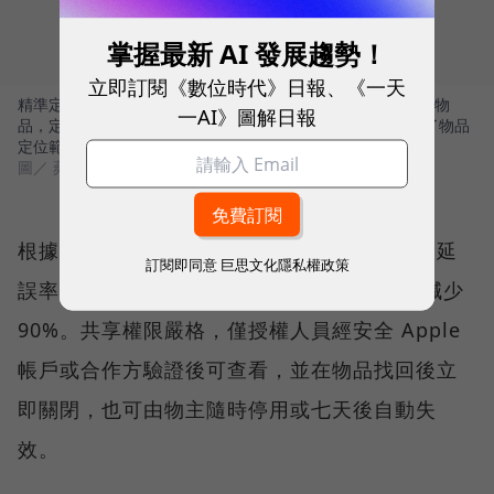
掌握最新 AI 發展趨勢！
立即訂閱《數位時代》日報、《一天
精準定位功能透過觸覺、視覺和聽覺回饋引導用戶找到遺失的物
一AI》圖解日報
品，定位距離比上一代產品遠 50%，升級後的藍牙晶片擴大了物品
定位範圍。
圖／ 蘋果
根據國際航空電信協會數據，該功能已令行李延
訂閱即同意
巨思文化隱私權政策
誤率下降 26%，確認遺失或無法找回的行李減少
90%。共享權限嚴格，僅授權人員經安全 Apple
帳戶或合作方驗證後可查看，並在物品找回後立
即關閉，也可由物主隨時停用或七天後自動失
效。