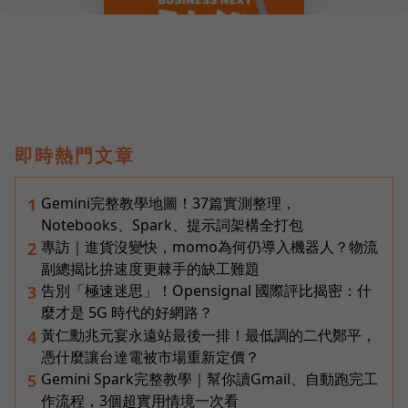
即時熱門文章
Gemini完整教學地圖！37篇實測整理，
1
Notebooks、Spark、提示詞架構全打包
專訪｜進貨沒變快，momo為何仍導入機器人？物流
2
副總揭比拚速度更棘手的缺工難題
告別「極速迷思」！Opensignal 國際評比揭密：什
3
麼才是 5G 時代的好網路？
黃仁勳兆元宴永遠站最後一排！最低調的二代鄭平，
4
憑什麼讓台達電被市場重新定價？
Gemini Spark完整教學｜幫你讀Gmail、自動跑完工
5
作流程，3個超實用情境一次看