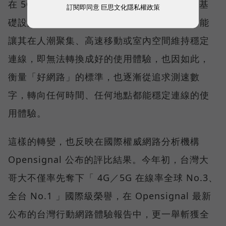
在 5G 成為工作、娛樂、生活不可或缺的數位基
訂閱即同意
巨思文化隱私權政策
礎設施後，消費者發現，再快的網速，如果不能
讓其在人潮聚集、高速移動或室內空間維持穩定
連線，即無法轉換成好的使用體驗，也因如此，
衡量「好網路」的標準，也逐漸從追求測速數
字，轉向任何時間、任何地點都能穩定連線的使
用體驗。
這樣的轉變，也反映在國際權威網路分析機構
Opensignal 公布的評比結果。今年初，台灣大
哥大不僅率先奪下「 4G／5G 在線率全球 No.3、
全台 No.1 」國際級榮譽，在 Opensignal 最新
公布的台灣行動網路體驗報告中，更一舉斬獲全