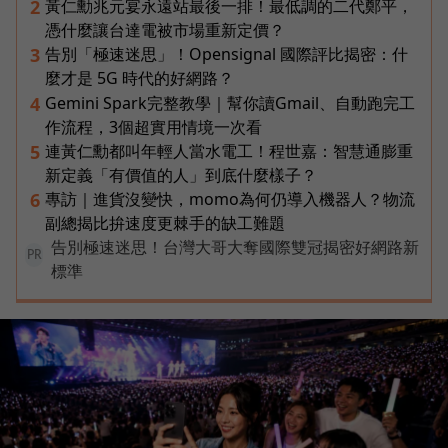
黃仁勳兆元宴永遠站最後一排！最低調的二代鄭平，
2
憑什麼讓台達電被市場重新定價？
告別「極速迷思」！Opensignal 國際評比揭密：什
3
麼才是 5G 時代的好網路？
Gemini Spark完整教學｜幫你讀Gmail、自動跑完工
4
作流程，3個超實用情境一次看
連黃仁勳都叫年輕人當水電工！程世嘉：智慧通膨重
5
新定義「有價值的人」到底什麼樣子？
專訪｜進貨沒變快，momo為何仍導入機器人？物流
6
副總揭比拚速度更棘手的缺工難題
告別極速迷思！台灣大哥大奪國際雙冠揭密好網路新
PR
標準