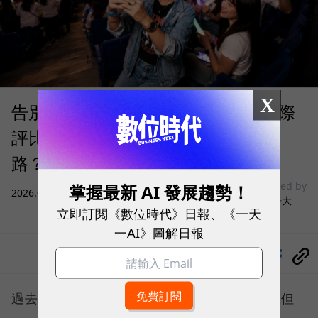
X
告別「極速迷思」！Opensignal 國際
評比揭密：什麼才是 5G 時代的好網
路？
sponsored by
掌握最新 AI 發展趨勢！
2026.08.03
|
3C生活
台灣大哥大
立即訂閱《數位時代》日報、《一天
一AI》圖解日報
分享
過去，下載速度是評價電信服務的重要指標，但