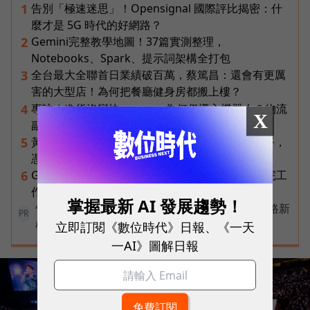
告別「極速迷思」！Opensignal 國際評比揭密：什
1
麼才是 5G 時代的好網路？
Gemini完整教學地圖！37篇實測整理，
2
Notebooks、Spark、提示詞架構全打包
全台最大全聯首日業績破百萬，蔡篤昌：還會有更厲
3
害的大型店！為何把餐廳健身房都搬上樓？
專訪｜進貨沒變快，momo為何仍導入機器人？物流
4
X
副總揭比拚速度更棘手的缺工難題
黃仁勳兆元宴永遠站最後一排！最低調的二代鄭平，
5
憑什麼讓台達電被市場重新定價？
Gemini Spark完整教學｜幫你讀Gmail、自動跑完工
6
作流程，3個超實用情境一次看
掌握最新 AI 發展趨勢！
告別極速迷思！台灣大哥大奪國際雙冠揭密好網路新
PR
標準
立即訂閱《數位時代》日報、《一天
一AI》圖解日報