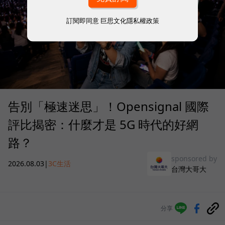
訂閱即同意
巨思文化隱私權政策
告別「極速迷思」！Opensignal 國際
評比揭密：什麼才是 5G 時代的好網
路？
sponsored by
2026.08.03
|
3C生活
台灣大哥大
分享