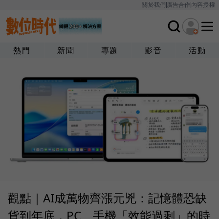
關於我們
廣告合作
內容授權
熱門
新聞
專題
影音
活動
觀點｜AI成萬物齊漲元兇：記憶體恐缺
貨到年底，PC、手機「效能過剩」的時