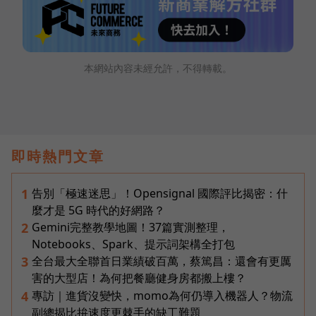
本網站內容未經允許，不得轉載。
即時熱門文章
告別「極速迷思」！Opensignal 國際評比揭密：什
1
麼才是 5G 時代的好網路？
Gemini完整教學地圖！37篇實測整理，
2
Notebooks、Spark、提示詞架構全打包
全台最大全聯首日業績破百萬，蔡篤昌：還會有更厲
3
害的大型店！為何把餐廳健身房都搬上樓？
專訪｜進貨沒變快，momo為何仍導入機器人？物流
4
副總揭比拚速度更棘手的缺工難題