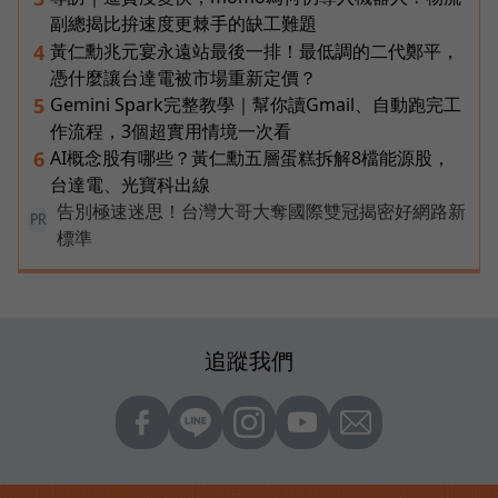
副總揭比拚速度更棘手的缺工難題
黃仁勳兆元宴永遠站最後一排！最低調的二代鄭平，
4
憑什麼讓台達電被市場重新定價？
Gemini Spark完整教學｜幫你讀Gmail、自動跑完工
5
作流程，3個超實用情境一次看
AI概念股有哪些？黃仁勳五層蛋糕拆解8檔能源股，
6
台達電、光寶科出線
告別極速迷思！台灣大哥大奪國際雙冠揭密好網路新
PR
標準
追蹤我們