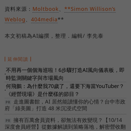
資料來源：
Moltbook
、
**Simon Willison’s
Weblog
、
404media
**
本文初稿為AI編撰，整理．編輯/ 李先泰
延伸閱讀
不用再一個個海巡啦！6步驟打造AI風向儀表板，即
●
時監測關鍵字與市場風向
何飛鵬：為什麼我70歲了，還要下海當YouTuber？
●
《經營現場》是什麼樣的節目？
走進圖書館，AI 居然能讀懂你的心情？台中市政
府「綠美圖」打造 48 米沉浸式空間
擁有百萬會員資料，卻無法有效變現？【10/14
深度會員經營】從數據解讀到策略落地，解密營收翻