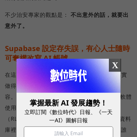
不少治安專家的觀點是：
不出意外的話，就要出
意外了。
Supabase 設定存失誤，有心人士隨時
可奪權改寫 AI 帳號
X
在這一波熱潮背後，Moltbook 的資安防護其實
做得非常糟糕，幾乎可以用「門戶大開」來形
容。資安專家 Jameson O’Reilly 發現，這款軟體
掌握最新 AI 發展趨勢！
使用的資料庫本來該有一種叫「列級安全」
立即訂閱《數位時代》日報、《一天
（RLS）的保護機制——你可以把它想像成幫資料
一AI》圖解日報
庫裡的每一行資料都裝上專屬的鎖，嚴格限制誰