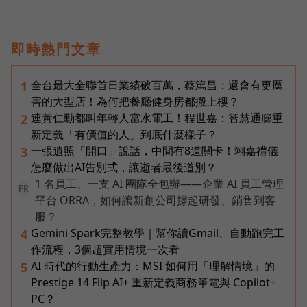
即時熱門文章
全台最大全聯首日業績破百萬，蔡篤昌：還會有更厲
1
害的大型店！為何把餐廳健身房都搬上樓？
連黃仁勳都叫年輕人當水電工！程世嘉：智慧通膨重
2
新定義「有價值的人」到底什麼樣子？
一張遺照「開口」說話，中間有8道關卡！翊嘉禮儀
3
怎麼做出AI告別式，讓逝者最後道別？
1 名員工、一支 AI 團隊全包辦——企業 AI 員工管理
PR
平台 ORRA，如何讓新創公司撐起研發、銷售到客
服？
Gemini Spark完整教學｜幫你讀Gmail、自動跑完工
4
作流程，3個超實用情境一次看
AI 時代的行動生產力：MSI 如何用「理解情境」的
5
Prestige 14 Flip AI+ 重新定義商務筆電與 Copilot+
PC？