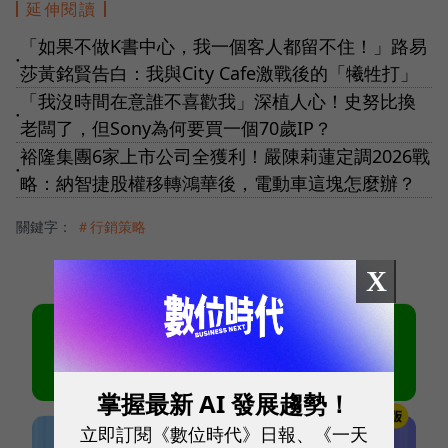
延伸閱讀
「如果不做K書中心，我一個客人都留不住！」路易
●
莎黃銘賢告白：我與City Cafe激戰後的「犧牲打」
「我沒時間在意誰不喜歡我」深植人心！史努比換
●
老闆了，但Sony為何要買一個70歲IP？
裕隆集團6家上市公司全獲利！嚴陳莉蓮定調2026戰
●
略：納智捷股權移轉鴻華後，電動車這塊怎麼辦？
關鍵字：
＃行銷策略
X
掌握最新 AI 發展趨勢！
立即訂閱《數位時代》日報、《一天