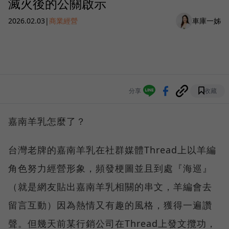
滅火後的公關啟示
2026.02.03
|
商業經營
車庫一姊
分享
收藏
嘉南羊乳怎麼了？
台灣老牌的嘉南羊乳在社群媒體Thread上以羊編
角色努力經營形象，頻發梗圖並且到處『海巡』
（就是網友貼出嘉南羊乳相關的串文，羊編會去
留言互動）因為熱情又有趣的風格，獲得一遍讚
聲。但幾天前某行銷公司在Thread上發文攬功，