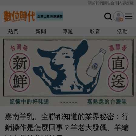
關於我們
廣告合作
內容授權
熱門
新聞
專題
影音
活動
嘉南羊乳、全聯都知道的業界秘密：行
銷操作是怎麼回事？羊老大發飆、羊編