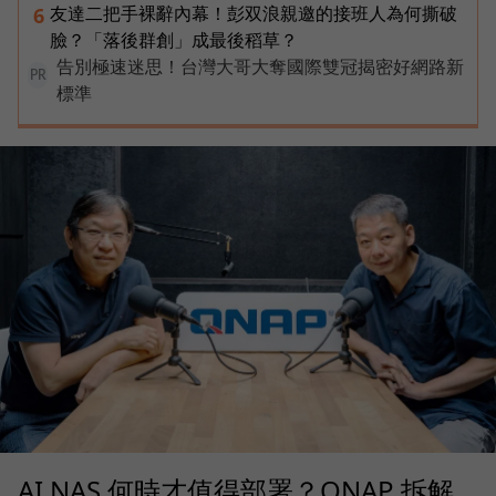
友達二把手裸辭內幕！彭双浪親邀的接班人為何撕破
6
臉？「落後群創」成最後稻草？
告別極速迷思！台灣大哥大奪國際雙冠揭密好網路新
PR
標準
AI NAS 何時才值得部署？QNAP 拆解