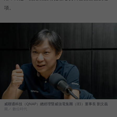
項。
威聯通科技（QNAP）總經理暨威強電集團（IEI）董事長 劉文義
圖／ 數位時代