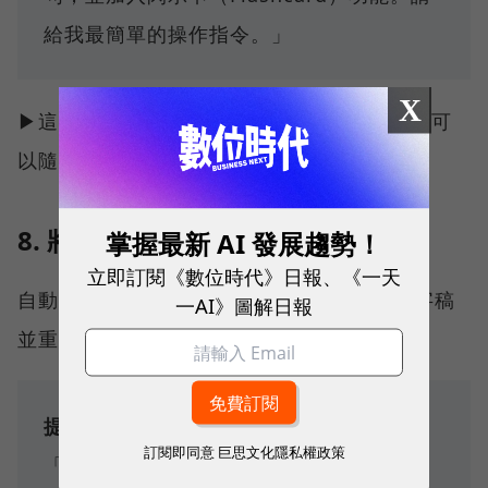
給我最簡單的操作指令。」
X
▶這樣做：這通常會是一個小型的網頁應用，可
以隨時打開它輸入新學到的單字。
8. 將 YouTube 影片轉成文章
掌握最新 AI 發展趨勢！
立即訂閱《數位時代》日報、《一天
自動抓取 YouTube 影片的字幕，讓AI 抓逐字稿
一AI》圖解日報
並重寫成一篇流暢的部落格文章。
提示詞範例：
訂閱即同意
巨思文化隱私權政策
「我想把這段影片轉成好讀的文章：