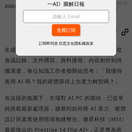
一AI》圖解日報
sponsored by
2026.07.31
|
3C生活
微星科技
分享
訂閱即同意
巨思文化隱私權政策
生成式人工智慧技術正以驚人速度滲透職場，從
會議記錄、文件撰寫、資料搜尋、內容創作到跨
國溝通，每位知識工作者都開始思考：「我懂得
善用 AI 嗎？我的硬體跟得上生產力轉型嗎？」
在這樣的氛圍下，市場對 AI PC 的期待，已從單
純搭載最新處理器，擴展到如何將 AI 算力、硬體
設計與真實使用情境無縫整合。微星科技（MSI）
最新推出的 Prestige 14 Flip AI+，正是專為商