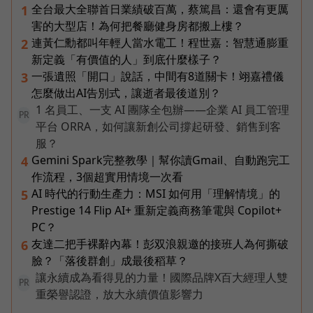
全台最大全聯首日業績破百萬，蔡篤昌：還會有更厲
1
害的大型店！為何把餐廳健身房都搬上樓？
連黃仁勳都叫年輕人當水電工！程世嘉：智慧通膨重
2
新定義「有價值的人」到底什麼樣子？
一張遺照「開口」說話，中間有8道關卡！翊嘉禮儀
3
怎麼做出AI告別式，讓逝者最後道別？
1 名員工、一支 AI 團隊全包辦——企業 AI 員工管理
PR
平台 ORRA，如何讓新創公司撐起研發、銷售到客
服？
Gemini Spark完整教學｜幫你讀Gmail、自動跑完工
4
作流程，3個超實用情境一次看
AI 時代的行動生產力：MSI 如何用「理解情境」的
5
Prestige 14 Flip AI+ 重新定義商務筆電與 Copilot+
PC？
友達二把手裸辭內幕！彭双浪親邀的接班人為何撕破
6
臉？「落後群創」成最後稻草？
讓永續成為看得見的力量！國際品牌X百大經理人雙
PR
重榮譽認證，放大永續價值影響力