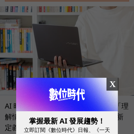
X
AI 時代的行動生產力：MSI 如何用「理
解情境」的 Prestige 14 Flip AI+ 重新
掌握最新 AI 發展趨勢！
定義商務筆電與 Copilot+ PC？
立即訂閱《數位時代》日報、《一天