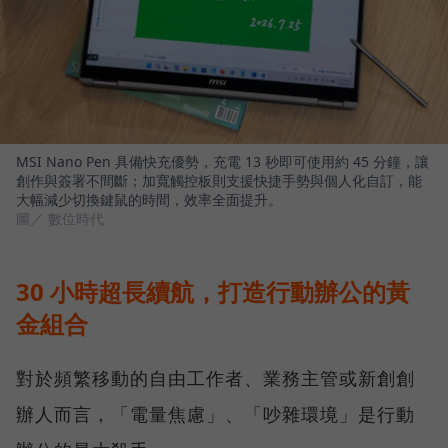
MSI Nano Pen 具備快充優勢，充電 13 秒即可使用約 45 分鐘，讓
創作與簽署不間斷；加寬觸控板則支援快捷手勢與個人化自訂，能
大幅減少切換鍵鼠的時間，效率全面提升。
圖／ 數位時代
30 小時超長續航，打造行動辦公的黃
金組合
對於頻繁移動的自由工作者、業務主管或新創創
辦人而言，「電量焦慮」、「吵雜環境」是行動