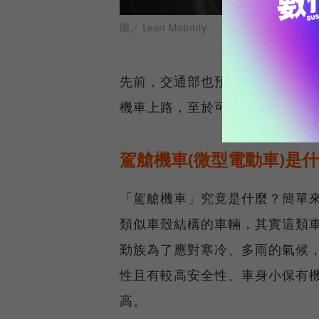
圖／ Lean Mobility
先前，交通部也預告修正《道路交
機車上路，至於可以上路的駕駛
駕艙機車(微型電動車)是
「駕艙機車」究竟是什麼？簡單
類似車殼結構的車輛，其實這類
勤族為了應對寒冷、多雨的氣候
性且有較高安全性、車身小保有
高。