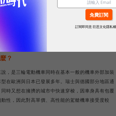
訂閱即同意
巨思文化隱私
通安全規則》，將於6/30正式施行，可開放這類駕艙
，需要有小型車以上駕照。
什麼？
來說，是三輪電動機車同時在基本一般的機車外部加裝
車型在歐洲與日本已發展多年。瑞士與德國部分地區通
，同時又想在擁擠的城市中快速穿梭，因車身具有包覆
機動性，因此對高單價、高性能的駕艙機車接受度較