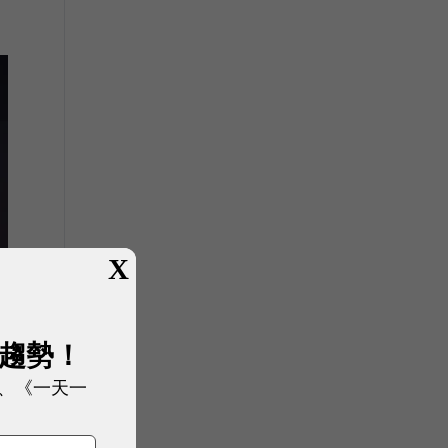
X
展趨勢！
、《一天一