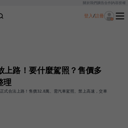
關於我們
廣告合作
內容授權
登入
/
註冊
開放上路！要什麼駕照？售價多
整理
30日正式合法上路！售價32.8萬、需汽車駕照、禁上高速，交車