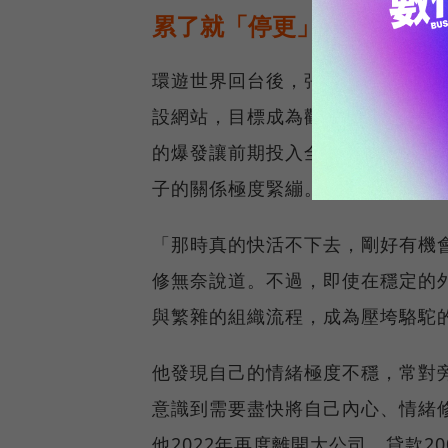
累了就「停更」！情緒是無
環遊世界回台後，張修修用剩餘積
設網站，目標成為觀光局的看板人
的爆發讓前期投入全部白費，千萬
子的關係極度緊繃。撲面而來的經
「那時真的快活不下去，剛好有機會
修無奈說道。不過，即使在穩定的
與繁雜的組織流程，成為壓垮駱駝
他發現自己的情緒極度不穩，常對
意識到需要盡快將自己內心、情緒
他2022年再度離開大公司、貸款20