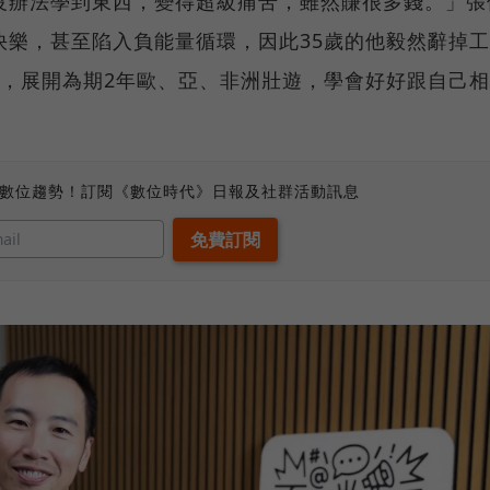
沒辦法學到東西，變得超級痛苦，雖然賺很多錢。」張
快樂，甚至陷入負能量循環，因此35歲的他毅然辭掉工
車，展開為期2年歐、亞、非洲壯遊，學會好好跟自己相
、數位趨勢！訂閱《數位時代》日報及社群活動訊息