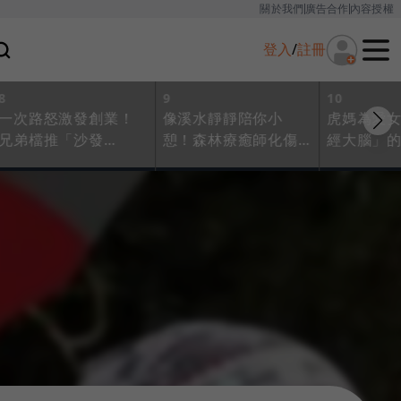
關於我們
廣告合作
內容授權
登入
/
註冊
8
9
10
一次路怒激發創業！
像溪水靜靜陪你小
虎媽為愛
兄弟檔推「沙發
憩！森林療癒師化傷
經大腦」
App」坦住負能量，
痕為共感，跨學樸門
診，安撫
讓跨足冥想、媒合諮
農法、藝術治療、生
精油是一
商如試健身器材、找
態心理「自癒而癒
關，讓你
教練般簡單
人」