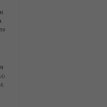
科
像
50
時
然心
比