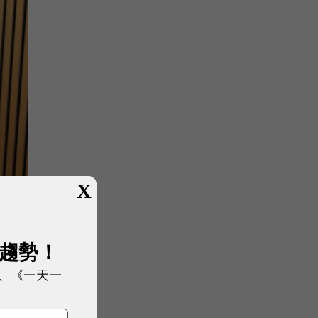
X
展趨勢！
、《一天一