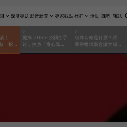
聞
深度專題
影音新聞
專家觀點
社群
活動
課程
雜誌
6
7
常油土
她摘下Uber公關金手
頌缽音療是什麼？跟
賭！捨
銬，搖身「身心降
著療癒師學會讓大腦
萬年薪拆解
噪」器械皮拉提斯女
「休眠」，把注意力
是隱形
王：跟人有關的事就
拉回身體入口、鬆綁
補才走
是有影響力的事！
焦慮