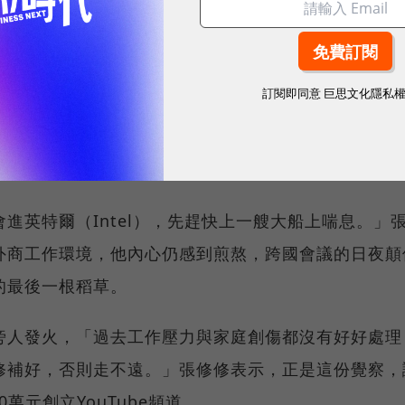
聲殺手
蓄創業，開始推廣台灣自行車旅行，自學拍攝、剪輯、
訂閱即同意
巨思文化隱私
物。眼看計畫即將水到渠成，命運卻給他沉重一擊，疫
資產近乎歸零，加上父親被診斷罹癌，多重打擊使他與
濟壓力，在疫情期間將他推向人生低谷。
進英特爾（Intel），先趕快上一艘大船上喘息。」
外商工作環境，他內心仍感到煎熬，跨國會議的日夜顛
的最後一根稻草。
旁人發火，「過去工作壓力與家庭創傷都沒有好好處理
修補好，否則走不遠。」張修修表示，正是這份覺察，
0萬元創立YouTube頻道。