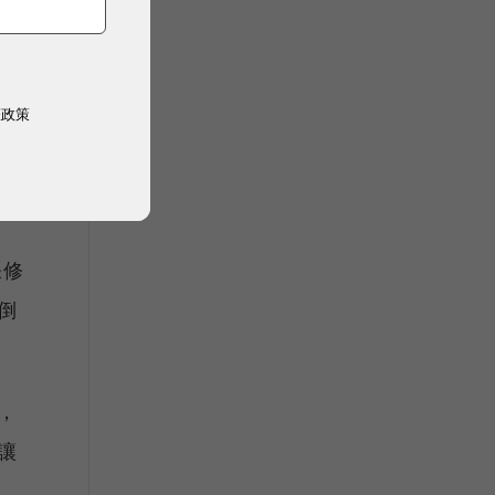
架
權政策
情
妻
張修
倒
，
讓