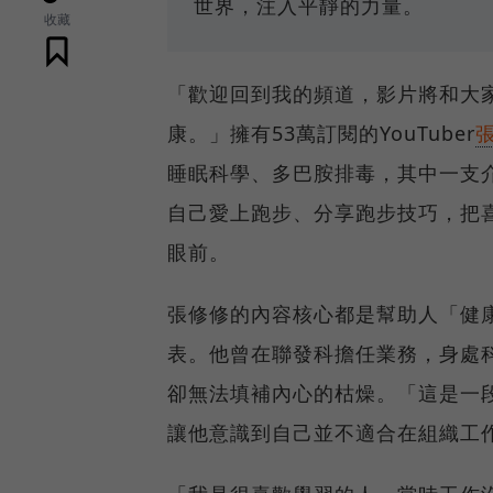
世界，注入平靜的力量。
收藏
「歡迎回到我的頻道，影片將和大
康。」擁有53萬訂閱的YouTuber
睡眠科學、多巴胺排毒，其中一支介紹
自己愛上跑步、分享跑步技巧，把
眼前。
張修修的內容核心都是幫助人「健
表。他曾在聯發科擔任業務，身處科
卻無法填補內心的枯燥。「這是一
讓他意識到自己並不適合在組織工