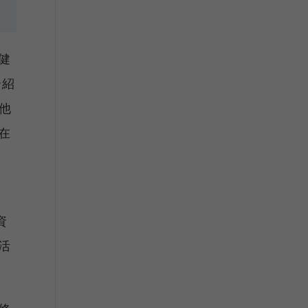
健
介紹
他
在
資
活