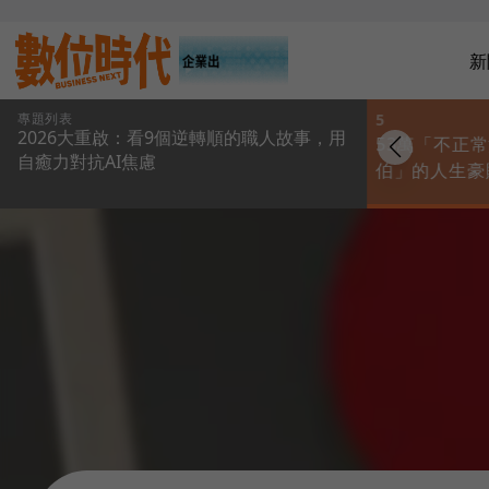
新
專題列表
4
5
2026大重啟：看9個逆轉順的職人故事，用
博恩節目療癒73萬
求職迷茫「團團
53萬「不正
自癒力對抗AI焦慮
！心理師蘇予昕打
轉」？人生設計諮商
伯」的人生豪
當年試鏡酸語「沒
師用桌遊收斂夢幻泡
聯發科400
喜歡這麼厲害的女
泡：工作是報酬交
腦科學：情緒
」，自闢另類花路
換，自然有枯燥與挑
殺手，心要修
戰！
得遠