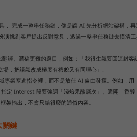
， 完成一整串任務鏈，像是讓 AI 先分析網站架構，再
它扮演挑剔客戶提出反對意見，透過一整串任務鏈去摸清工
I 比翻譯、潤稿更難的題目，例如：「我很生氣要回這封客
立場，把語氣改成極度有禮貌又有同理心」。
域專業塞進指令裡，而不是放任 AI 自由發揮。例如，用
指定 Interest 段要強調「淺焙果酸層次」、避開「香醇
專業框架輸出，不會只給很廢的通俗內容。
 大關鍵