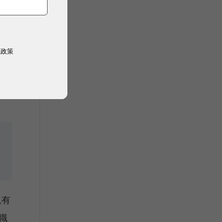
。
力
權政策
現有
職