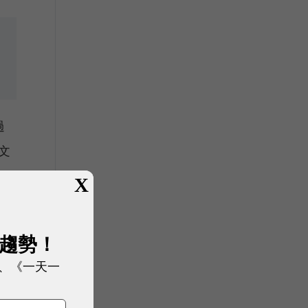
過
文
X
展趨勢！
讀者
、《一天一
調真