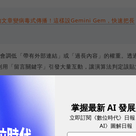
文章變病毒式傳播！這樣設Gemini Gem，快速把長
ds一般會調低「帶有外部連結」或「過長內容」的權重。透
利用「留言關鍵字」引發大量互動，讓演算法判定該貼
掌握最新 AI 發
 5 個 15 字內的爆發力開頭。目的是在滑過動態時強行留住
立即訂閱《數位時代》日報
AI》圖解日報
 個「具體且有執行感」的重點。注意：嚴禁虛擬數據，強