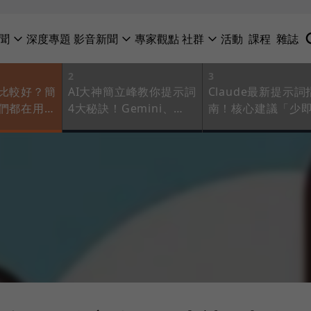
聞
深度專題
影音新聞
專家觀點
社群
活動
課程
雜誌
2
3
下比較好？簡
AI大神簡立峰教你提示詞
Claude最新提示詞
神們都在用：
4大秘訣！Gemini、
南！核心建議「少
提示詞思
ChatGPT都適用，快學
多」，5個小技巧讓A
起來
質大提升