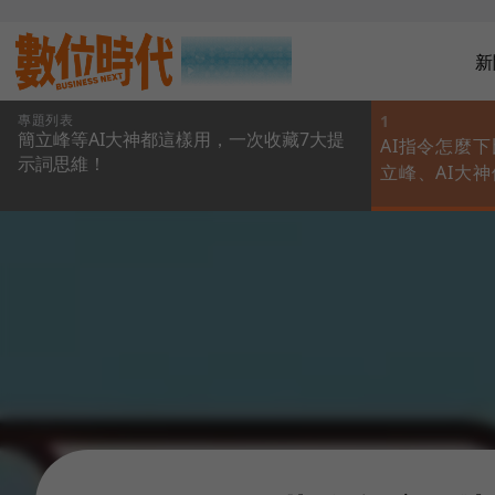
新
專題列表
1
簡立峰等AI大神都這樣用，一次收藏7大提
AI指令怎麼
示詞思維！
立峰、AI大
一次收藏7大
維！