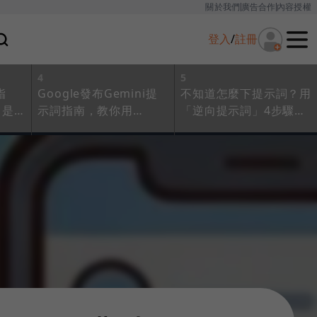
關於我們
廣告合作
內容授權
登入
/
註冊
4
5
指
Google發布Gemini提
不知道怎麼下提示詞？用
即是
示詞指南，教你用
「逆向提示詞」4步驟拆
I品
「PTCF」框架寫出高效
解做法，AI繪圖、社群貼
指令！搭配6個實用小技
文⋯案例一次收
巧