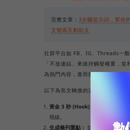
完整文章：
3步驟提示詞，幫你的
文變高互動貼文
社群平台如 FB、IG、Threa
「不放連結」來維持觸發權重，並
為熱門內容，進而擴大推播。
以下為長文轉換的流程：
黃金 3 秒 (Hook)：
請 AI 生成
視線。
生成條列重點：
從原文摘要出 8