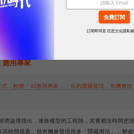
輸入、與主題相關的簡短關鍵字（例如：+1、想看、領取）
，並加入「按讚＋留言關鍵字，我私訊你完整指南」的強
訂閱即同意
巨思文化隱私
I 應用專家
超方式，秒變「AI應用專家」！你的隱藏發現，有機會比
世界經濟論壇指出，連做模型的工程師，其實都沒時間把
肯花時間摸索，就有機會發現很多「隱藏用法」，變成