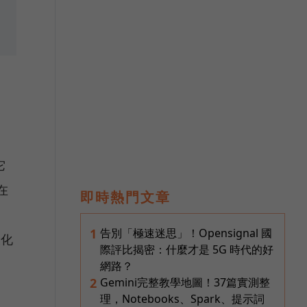
定
它
在
即時熱門文章
告別「極速迷思」！Opensignal 國
1
優化
際評比揭密：什麼才是 5G 時代的好
網路？
Gemini完整教學地圖！37篇實測整
2
理，Notebooks、Spark、提示詞