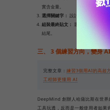
實含金量。
選擇關鍵字：
設計 3–5 個易於
組裝最終貼文：
選定最合適的組合
結尾。
三、 3 個練習方向，變身 A
完整文章：
練習3個用AI的高
工程師更懂用 AI
DeepMind 創辦人哈薩比斯在
工具玩透，反而是一般使用者如果