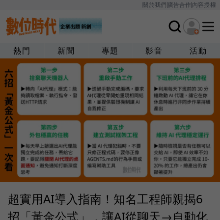
關於我們
廣告合作
內容授權
熱門
新聞
專題
影音
活動
超實用AI導入指南！知名工程師親揭6
招「黃金公式」，讓AI從聊天→自動化