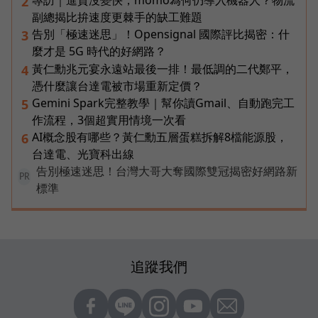
專訪｜進貨沒變快，momo為何仍導入機器人？物流
2
副總揭比拚速度更棘手的缺工難題
告別「極速迷思」！Opensignal 國際評比揭密：什
3
麼才是 5G 時代的好網路？
黃仁勳兆元宴永遠站最後一排！最低調的二代鄭平，
4
憑什麼讓台達電被市場重新定價？
Gemini Spark完整教學｜幫你讀Gmail、自動跑完工
5
作流程，3個超實用情境一次看
AI概念股有哪些？黃仁勳五層蛋糕拆解8檔能源股，
6
台達電、光寶科出線
告別極速迷思！台灣大哥大奪國際雙冠揭密好網路新
PR
標準
追蹤我們