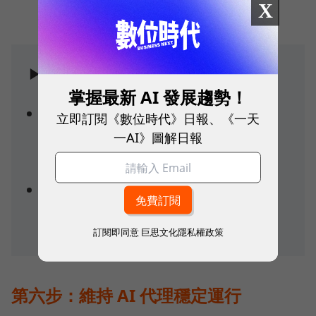
X
▶實際做法：
掌握最新 AI 發展趨勢！
更新 AGENTS.md：將 AI 犯過的錯誤寫入
立即訂閱《數位時代》日報、《一天
一AI》圖解日報
提示指令集，如果 AI 經常引用錯誤資訊，
就在文件裡明確禁止。（
範例請點我
）
開發輔助工具：例如寫一段腳本幫 AI 截圖
或跑測試，加強 AI 的驗證能力。
訂閱即同意
巨思文化隱私權政策
第六步：維持 AI 代理穩定運行