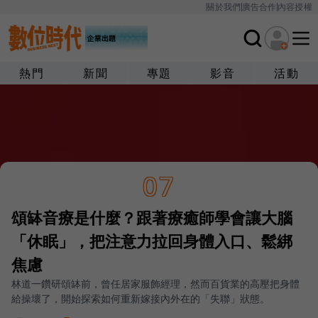
關於我們
廣告合作
內容授權
熱門
新聞
專題
影音
活動
07
頌缽音療是什麼？跟著療癒師學會讓大腦
「休眠」，把注意力拉回身體入口、鬆綁
焦慮
林道一鑽研頌缽前，曾任居家服飾經理，然而百貨業的高壓把身體
給操壞了，開始探索如何重新嫁接內外在的「失聯」狀態。