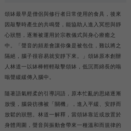
頌缽最早是僧侶與修行者日常使用的食具，後來
因敲擊時產生的共鳴聲，能協助人進入冥想與靜
心狀態，逐漸被運用於宗教儀式與身心療癒之
中。「聲音的頻差會讓你像是被包住，難以將之
隔絕，腦子很容易就安靜下來。」頌缽原本創辦
人林道一以缽棒輕輕敲擊頌缽，低沉而綿長的嗡
嗡聲緩緩傳入腦中。
隨著語氣輕柔的引導詞語，原本忙亂的思緒逐漸
放慢，腦袋彷彿被「關機」，進入平緩、安靜而
放鬆的狀態。林道一解釋，當頌缽靠近或放置於
身體周圍，聲音與振動會帶來一種溫和而規律的