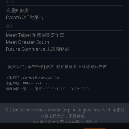
產品
管理知識庫
EventGO活動平台
展會
Meet Taipei 創新創業嘉年華
Meet Greater South
Future Commerce 未來商務展
|
|
|
|
|
|
關於我們
廣告合作
徵才
隱私權政策
ESG永續報告書
客服信箱：
service@bnext.com.tw
客服專線：886-2-87716326
服務時間：週一 ～ 週五：09:30~12:00；13:30~17:00
© 2026 Business Next Media Corp. All Rights Reserved. 本網站
內容未經允許，不得轉載。
106 台北市大安區光復南路102號9樓