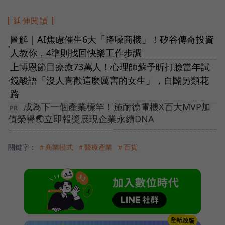
延伸閱讀
圖解｜AI焦慮催生6大「降噪商機」！矽谷傳奇投資
●
人教你，4準則找回快樂工作步調
上博恩節目療癒73萬人！心理師蘇予昕打臉當年試
鏡酸語「沒人喜歡這麼厲害的女生」，自闢另類花
●
路
成為下一個產業標竿！施耐德電機X百大MVP加
值榮譽🌏立即報獎展現企業永續DNA
關鍵字：
＃商業模式
＃醫療產業
＃百貨