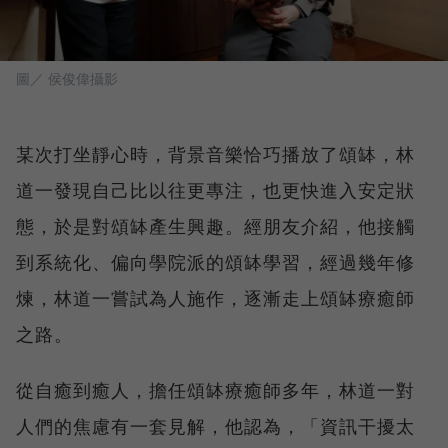
圖／ 侯俊偉攝影
某次打坐靜心時，背景音樂恰巧播放了頌缽，林
道一發現自己比以往更專注，也更快進入安定狀
態，於是對頌缽產生興趣。經朋友介紹，他接觸
到系統化、偏向學院派的頌缽學習，經過幾年修
煉，林道一嘗試為人施作，逐漸走上頌缽療癒師
之路。
從自癒到癒人，擔任頌缽療癒師多年，林道一對
人們的焦慮有一套見解，他認為，「資訊干擾太