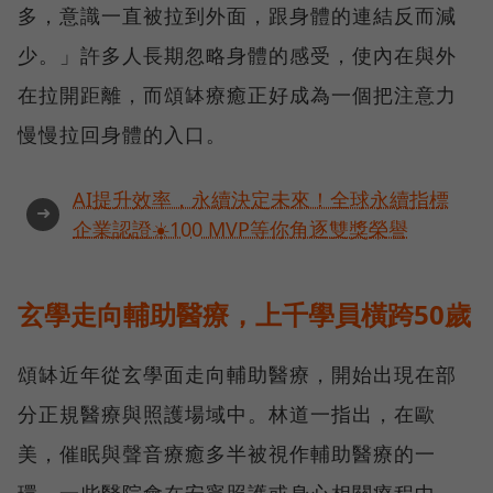
多，意識一直被拉到外面，跟身體的連結反而減
少。」許多人長期忽略身體的感受，使內在與外
在拉開距離，而頌缽療癒正好成為一個把注意力
慢慢拉回身體的入口。
AI提升效率，永續決定未來！全球永續指標
➜
企業認證☀️100 MVP等你角逐雙獎榮譽
玄學走向輔助醫療，上千學員橫跨50歲
頌缽近年從玄學面走向輔助醫療，開始出現在部
分正規醫療與照護場域中。林道一指出，在歐
美，催眠與聲音療癒多半被視作輔助醫療的一
環，一些醫院會在安寧照護或身心相關療程中，