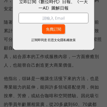
立即訂閱《數位時代》日報、《一天
一AI》圖解日報
安定下來，被施作者也愈容易跟著放鬆。
隨著課程逐漸穩定，學員人數也持續增加，目前
累計已破千人。林道一形容，前來學習的人大致
可分2類，一類是單純喜歡頌缽，希望透過學習照
訂閱即同意
巨思文化隱私權政策
顧自己；另一類則是希望將頌缽延伸為專業工
具，結合原本的工作或服務內容，一方面療癒別
人，也能替自己創造更大商業價值。
他指出，頌缽是一種讓生活慢下來的方法，也是
專業能力的延伸，能與許多領域搭配使用，例如
按摩、芳療，或結合咖啡和空間體驗。因此吸引
的學員年齡層相當廣，從20多歲到60、70歲都