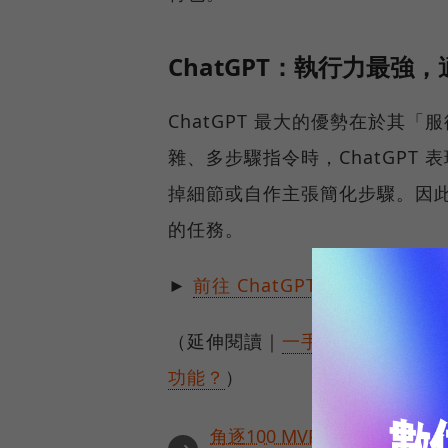
ChatGPT：執行力最
ChatGPT 最大的優勢在於其「
雜、多步驟指令時，ChatGPT
掉細節或自作主張簡化步驟。因此
的任務。
►
前往 ChatGPT
（延伸閱讀｜
一手評測｜Chat
功能？
）
角逐100 MVP盛典雙重榮