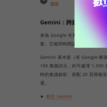
➜
價值
Gemini：跨媒體處理它
身為 Google 生態系的核心，
窗。它能同時閱讀文件、聽取音訊
Gemini 基本版（有 Googl
100 萬個詞元，約可處理 1,5
時的會議錄影、搭配 20 頁簡報
選。
►
前往 Gemini