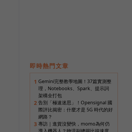
即時熱門文章
Gemini完整教學地圖！37篇實測整
1
理，Notebooks、Spark、提示詞
架構全打包
幻
告別「極速迷思」！Opensignal 國
2
際評比揭密：什麼才是 5G 時代的好
網路？
專訪｜進貨沒變快，momo為何仍
3
導入機器人？物流副總揭比拚速度