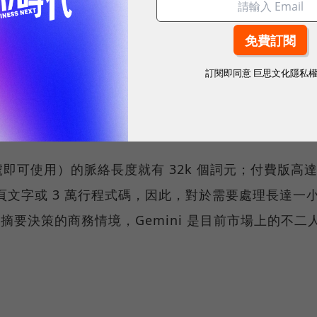
最強
訂閱即同意
巨思文化隱私
Gemini 的超能力在於原生多模態處理與超長上下文視
並觀看長影片，並將這些資訊整合為一份 SOP。
e 帳號即可使用）的脈絡長度就有 32k 個詞元；付費版高
00 頁文字或 3 萬行程式碼，因此，對於需要處理長達一
並摘要決策的商務情境，Gemini 是目前市場上的不二