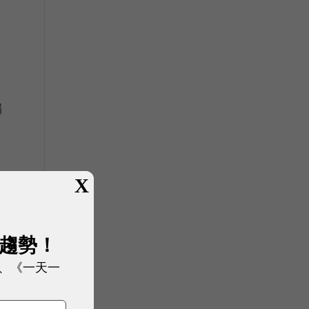
漏
X
用
展趨勢！
、《一天一