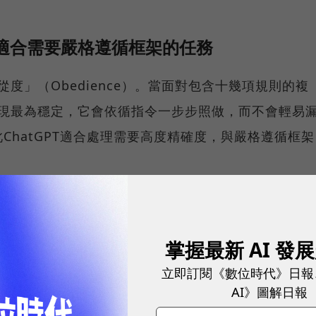
強，適合需要嚴格遵循框架的任務
服從度」（Obedience）。當面對包含十幾項規則的複
 表現最為穩定，它會依循指令一步步照做，而不會輕易
ChatGPT適合處理需要高度精確度，與嚴格遵循框架
GPT 攻略：從對話框的「＋」到選單介面，有哪些超好
掌握最新 AI 發
立即訂閱《數位時代》日報
AI》圖解日報
耀！國際品牌X經理人特別肯定，展現AI時代最具潛力的核心