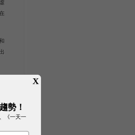
虛
在
和
出
深
X
，
。
展趨勢！
、《一天一
定