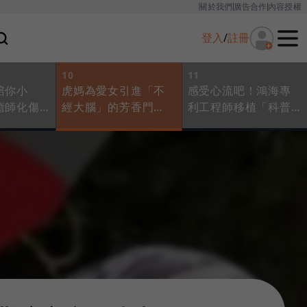
關於我們
廣告合作
內容授權
登入
/
註冊
10
11
陪你小
虎媽為愛女引進「不
感受心流吧！鴻海專
癒師化傷
經大腦」的芳香門
利工程師移植「科普
跨學樸門
診，安撫難癒之症：
力」拚做手栽暖師：
治療、生
精油是一個情緒開
轉職無關偉大夢想，
癒而癒
關，讓你放過自己！
單純想測試自己