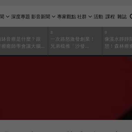
聞
深度專題
影音新聞
專家觀點
社群
活動
課程
雜誌
8
9
頌缽音療是什麼？跟
一次路怒激發創業！
像溪水靜靜
著療癒師學會讓大腦
兄弟檔推「沙發
憩！森林療
「休眠」，把注意力
App」坦住負能量，
痕為共感，
拉回身體入口、鬆綁
讓跨足冥想、媒合諮
農法、藝術
焦慮
商如試健身器材、找
態心理「自
教練般簡單
人」