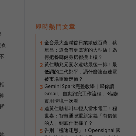
即時熱門文章
爭
全台最大全聯首日業績破百萬，蔡
1
外澆
篤昌：還會有更厲害的大型店！為
不
何把餐廳健身房都搬上樓？
黃仁勳兆元宴永遠站最後一排！最
2
低調的二代鄭平，憑什麼讓台達電
被市場重新定價？
相
Gemini Spark完整教學｜幫你讀
3
Gmail、自動跑完工作流程，3個超
神
實用情境一次看
背
連黃仁勳都叫年輕人當水電工！程
4
世嘉：智慧通膨重新定義「有價值
的人」到底什麼樣子？
告別「極速迷思」！Opensignal 國
5
她