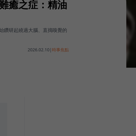
難癒之症：精油
始鑽研起繞過大腦、直搗嗅覺的
2026.02.10
|
時事焦點