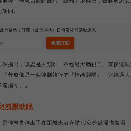
琳解釋，傳統西醫試圖用「認知」來解決，告訴病患要
死胡同。
、數位趨勢！訂閱《數位時代》日報及社群活動訊息
佳琳指出，嗅覺是人類唯一不經過大腦視丘、直接連結
，「芳療像是一個強制執行的『情緒開關』，它繞過大
下達指令。」
兒洩壓助眠
，羅佳琳會伸出手在距離患者身體10公分處掃描氣場