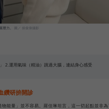
案壓力。
圖／ 侯俊偉攝影
」 2.運用氣味（精油）跳過大腦，連結身心感受
血鑽研拚開診
植物能量」並不容易。羅佳琳坦言，這一切起點並非為