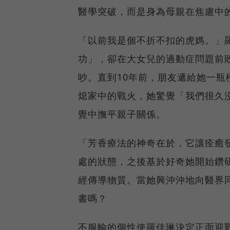
醫學突破，而是身為母親在焦慮中
「以前我是個不折不扣的虎媽。」
功」，卻在大女兒的過動症問題前
吵。直到10年前，朋友遞給她一
熄家中的戰火，她驚覺「我們很久
覺中撫平親子關係。
「芳香療法的神奇在於，它讓痊癒
處的狀態，之後基於好奇她開始鑽
經傳導物質。當她興沖沖地向醫界
書嗎？
不服輸的個性使羅佳琳決定正面迎