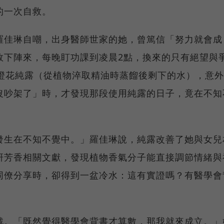
的一次自救。
羅佳琳自嘲，出身醫師世家的她，曾篤信「努力就會成
敗下陣來，每晚盯功課到凌晨2點，換來的只有絕望與
瓶橙花純露（從植物淬取精油時蒸餾後剩下的水），意
沒吵架了」時，才發現那段使用純露的日子，竟在不知
發生在不知不覺中。」羅佳琳說，純露改善了她與女兒
研芳香相關文獻，發現植物香氣分子能直接調節情緒與
同僚分享時，卻得到一盆冷水：這有實證嗎？有醫學會
戰。「既然覺得醫學會背書才算數，那我就來成立。」