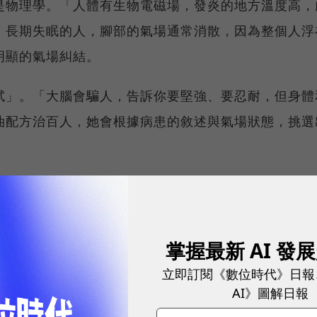
是物理學。「人體有生物電磁場，發炎的地方溫度高，
，長期失眠的人，腳部的氣場通常消散，因為整個人浮
明顯的氣場糾結。
試」。「大腦會騙人，告訴你要堅強、要忍耐，但身體
油配方治百人，她會根據病患的敘述與氣場狀態，挑選
學的孩子，可能對放鬆的柑橘類精油無感，卻對能處理
原因在於岩玫瑰在芳香醫學中具有特殊的「引夢」特質
區，透過香氣的引導，使病患在夢境中釋放壓抑的憤怒
掌握最新 AI 發
立即訂閱《數位時代》日報
市場潛能的創新實踐！立即報名100 MVP，挑戰雙獎肯
AI》圖解日報