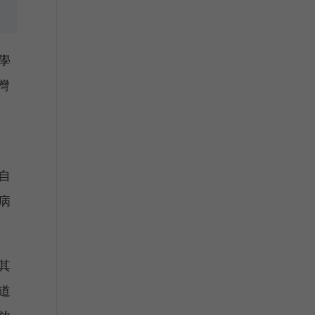
學
灣
自
病
其
道