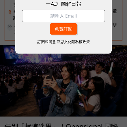
一AI》圖解日報
怎麼做出AI告別式，讓逝者最後道別？
連黃仁勳都叫年輕人當水電工！程世嘉：智慧通膨重
6
新定義「有價值的人」到底什麼樣子？
讓永續成為看得見的力量！國際品牌X百大經理人雙
PR
重榮譽認證，放大永續價值影響力
訂閱即同意
巨思文化隱私權政策
告別「極速迷思」！Opensignal 國際