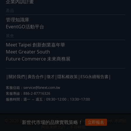
企業內訓計畫
產品
管理知識庫
EventGO活動平台
展會
Meet Taipei 創新創業嘉年華
Meet Greater South
Future Commerce 未來商務展
|
|
|
|
|
|
關於我們
廣告合作
徵才
隱私權政策
ESG永續報告書
客服信箱：
service@bnext.com.tw
客服專線：886-2-87716326
服務時間：週一 ～ 週五：09:30~12:00；13:30~17:00
© 2026 Business Next Media Corp. All Rights Reserved. 本網站
新世代市場的品牌實戰策略！
立即報名
內容未經允許，不得轉載。