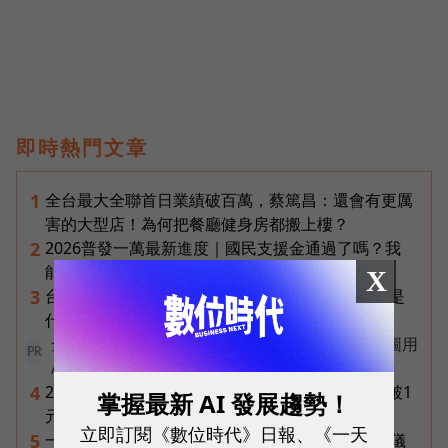
即時熱門文章
全台最大全聯首日業績破百萬，蔡篤昌：還會有更厲
1
害的大型店！為何把餐廳健身房都搬上樓？
2026普發一萬最新進度｜國民支援金通過了嗎？我
2
能領嗎？地方發錢大盤點
X
台達電第二曲線盤點：「不發火的發電機」SOFC是
3
什麼？AI機器人、微電網、氫電池都它的局
全台首創48米LED「漫遊洞」！台中市政府綠美圖用
PR
AI語意解鎖藝術
2026年8月ETF配息盤點｜19檔一次看，00878衝破1
4
掌握最新 AI 發展趨勢！
元創高、00929殖利率逾16%
立即訂閱《數位時代》日報、《一天
一張遺照「開口」說話，中間有8道關卡！翊嘉禮儀
5