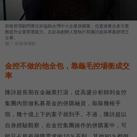
崇格管理顧問專注於協助台灣中小企業併購案，也透過整合多方業
務提升企業營運能力。左起為創辦人暨執行長陳詩超與專案經理王
士睿。
圖／ 侯俊偉攝影
金控不做的他全包，靠龜毛控場衝成交
率
陳詩超長期在金融業打滾，從高盛分析師到金控
集團內部做私募基金的併購融資，敲敲幾根手
指，幾十億上下的案子就到手。不過，陳詩超以
自身經驗觀察，在金控集團操作的併購案中，可
能只占所有併購需求的10％不到，其他90％都倒