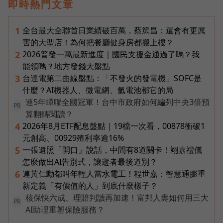
即時熱門文章
全台最大全聯首日業績破百萬，蔡篤昌：還會有更厲
1
害的大型店！為何把餐廳健身房都搬上樓？
2026普發一萬最新進度｜國民支援金通過了嗎？我
2
能領嗎？地方發錢大盤點
台達電第二曲線盤點：「不發火的發電機」SOFC是
3
什麼？AI機器人、微電網、氫電池都它的局
連5年蟬聯全國冠軍！台中市政府如何編列中央3倍預
PR
算翻轉閱讀？
2026年8月ETF配息盤點｜19檔一次看，00878衝破1
4
元創高、00929殖利率逾16%
一張遺照「開口」說話，中間有8道關卡！翊嘉禮儀
5
怎麼做出AI告別式，讓逝者最後道別？
連黃仁勳都叫年輕人當水電工！程世嘉：智慧通膨重
6
新定義「有價值的人」到底什麼樣子？
核保快六成、理賠判讀再加速！富邦人壽如何用三大
PR
AI助理重塑保險服務？