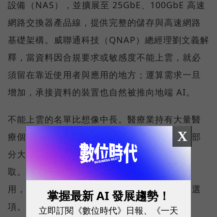
設備（NAS），並擴展至 25GbE、100GbE 高速
網路交換器產品線，提供完整的儲存與高速網路
基礎架構。威聯通科技（QNAP）總經理劉文義解
釋，當資料因合規要求或敏感度不能上雲，就必
須留在靠近使用者與應用的地方；運算需求一旦
增加，承接資料的裝置也自然被推向地端 AI。
不能上雲的名單比想像中長。醫療業持有大量醫
X
療個資，金融與保險業受到合規與法規限制，部
分大學院校與設計公司也不希望資料被雲端存
取。對這些組織而言，問題並不是雲端好不好
用，而是一開始就沒有把核心資料全面上雲的選
掌握最新 AI 發展趨勢！
項。
立即訂閱《數位時代》日報、《一天