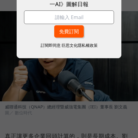
一AI》圖解日報
訂閱即同意
巨思文化隱私權政策
威聯通科技（QNAP）總經理暨威強電集團（IEI）董事長 劉文義
圖／ 數位時代
真正讓更多企業回頭計算的，則是長期成本。劉