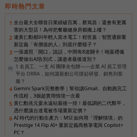
即時熱門文章
全台最大全聯首日業績破百萬，蔡篤昌：還會有更厲
1
害的大型店！為何把餐廳健身房都搬上樓？
連黃仁勳都叫年輕人當水電工！程世嘉：智慧通膨重
2
新定義「有價值的人」到底什麼樣子？
一張遺照「開口」說話，中間有8道關卡！翊嘉禮儀
3
怎麼做出AI告別式，讓逝者最後道別？
1 名員工、一支 AI 團隊全包辦——企業 AI 員工管理
PR
平台 ORRA，如何讓新創公司撐起研發、銷售到客
服？
Gemini Spark完整教學｜幫你讀Gmail、自動跑完工
4
作流程，3個超實用情境一次看
黃仁勳兆元宴永遠站最後一排！最低調的二代鄭平，
5
憑什麼讓台達電被市場重新定價？
AI 時代的行動生產力：MSI 如何用「理解情境」的
6
Prestige 14 Flip AI+ 重新定義商務筆電與 Copilot+
PC？