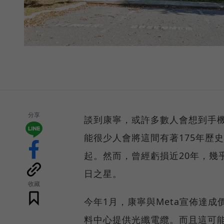
分享
談到康寧，或許多數人會想到手
能很少人會將這間有著175年歷
起。然而，曾經虧損近20年，幾
日之星。
收藏
今年1月，康寧與Meta宣佈達成
料中心提供光纖電纜。而且這可