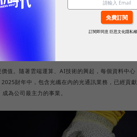
粉碎，公司股價從100美元跌至1美元、市值縮水
威克斯，仍相信投入光纖技術研發是正確決定，懇請公
訂閱即同意
巨思文化隱私
解決問題。因此即使必須裁掉半數員工，康寧也沒有放
價值。隨著雲端運算、AI技術的興起，每個資料中心
2025財年中，包含光纖在內的光通訊業務，已經貢獻
，成為公司最主力的事業。