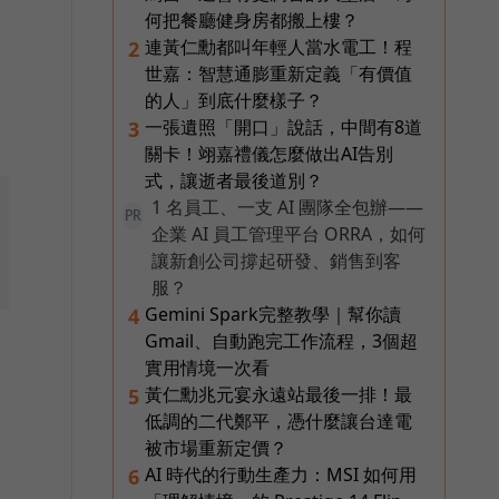
何把餐廳健身房都搬上樓？
連黃仁勳都叫年輕人當水電工！程
2
世嘉：智慧通膨重新定義「有價值
的人」到底什麼樣子？
一張遺照「開口」說話，中間有8道
3
關卡！翊嘉禮儀怎麼做出AI告別
式，讓逝者最後道別？
1 名員工、一支 AI 團隊全包辦——
PR
企業 AI 員工管理平台 ORRA，如何
讓新創公司撐起研發、銷售到客
服？
Gemini Spark完整教學｜幫你讀
4
Gmail、自動跑完工作流程，3個超
實用情境一次看
黃仁勳兆元宴永遠站最後一排！最
5
低調的二代鄭平，憑什麼讓台達電
被市場重新定價？
AI 時代的行動生產力：MSI 如何用
6