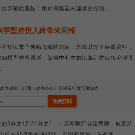
一款突破性產品：用於伺服器內連接的光纖。
康寧堅持投入終帶來回報
不同於以電子傳輸訊號的銅線，光纖以光子傳遞資料，
AI模型規模暴增、資料中心內數以萬計的GPU必須高
大。
、數位趨勢！訂閱《數位時代》日報及社群活動訊息
的5分之1到20分之1。」康寧執行長溫德爾．威克斯
。當電力成為AI擴張的瓶頸時，光纖必然會成為首選。