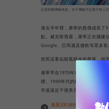
以長距離傳輸來說，光子傳輸可比電子快上2
過去半年裡，康寧的股價成長了9
點。威克斯透露，康寧正在擴建位
Google、亞馬遜及微軟等眾多
然而這看似順風順水的發展，卻
康寧早在1970年就發明第一條
礎。1990年代的網路泡沫期間
市值逼近千億美元。
角逐100 MVP盛典雙重榮
➜