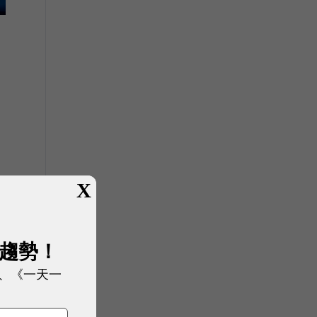
X
展趨勢！
、《一天一