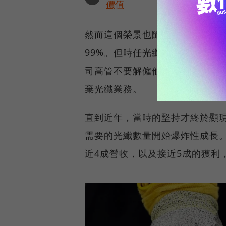
價值
然而這個榮景也隨著泡沫破裂徹底
99%。但時任光纖業務負責人的
司高管不要解僱他，讓他留下來
棄光纖業務。
直到近年，當時的堅持才終於顯現
需要的光纖數量開始爆炸性成長。
近4成營收，以及接近5成的獲利