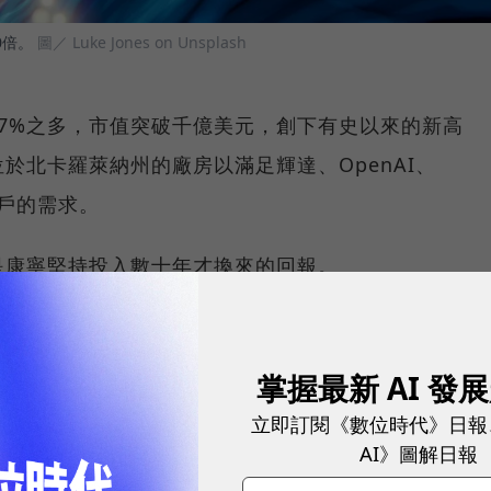
0倍。
圖／ Luke Jones on Unsplash
7%之多，市值突破千億美元，創下有史以來的新高
於北卡羅萊納州的廠房以滿足輝達、OpenAI、
客戶的需求。
是康寧堅持投入數十年才換來的回報。
可用於長距離通訊的玻璃光纖，成為現代網際網路的基
，光纖需求快速攀升，康寧股價在短短幾年間翻了數倍，
掌握最新 AI 發
立即訂閱《數位時代》日報
AI》圖解日報
耀！國際品牌X經理人特別肯定，展現AI時代最具潛力的核心