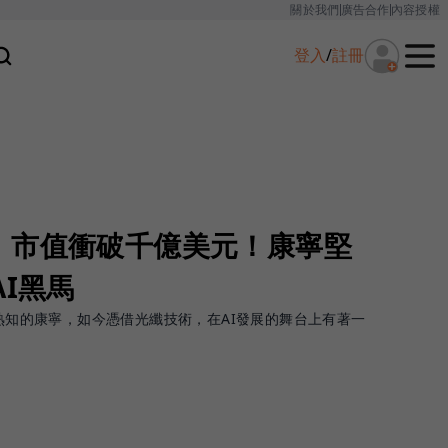
關於我們
廣告合作
內容授權
登入
/
註冊
，市值衝破千億美元！康寧堅
AI黑馬
界熟知的康寧，如今憑借光纖技術，在AI發展的舞台上有著一