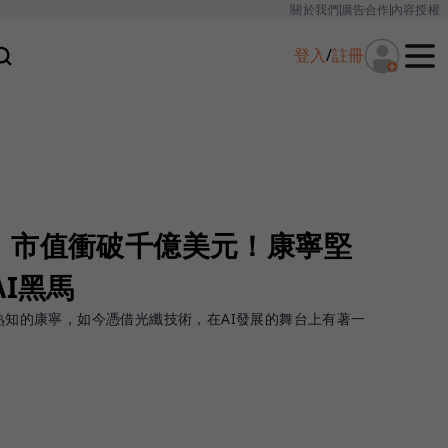
關於我們
廣告合作
內容授權
登入
/
註冊
，市值衝破千億美元！康寧堅
AI黑馬
界熟知的康寧，如今憑借光纖技術，在AI發展的舞台上有著一