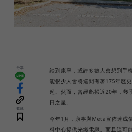
分享
談到康寧，或許多數人會想到手
能很少人會將這間有著175年歷
起。然而，曾經虧損近20年，幾
日之星。
收藏
今年1月，康寧與Meta宣佈達成
料中心提供光纖電纜。而且這可