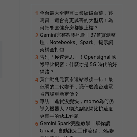
全台最大全聯首日業績破百萬，蔡
1
篤昌：還會有更厲害的大型店！為
何把餐廳健身房都搬上樓？
Gemini完整教學地圖！37篇實測整
2
理，Notebooks、Spark、提示詞
架構全打包
告別「極速迷思」！Opensignal 國
3
際評比揭密：什麼才是 5G 時代的好
網路？
黃仁勳兆元宴永遠站最後一排！最
4
低調的二代鄭平，憑什麼讓台達電
被市場重新定價？
專訪｜進貨沒變快，momo為何仍
5
導入機器人？物流副總揭比拚速度
更棘手的缺工難題
Gemini Spark完整教學｜幫你讀
6
Gmail、自動跑完工作流程，3個超