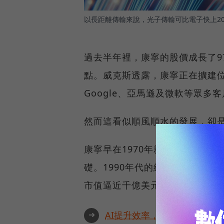
以長距離傳輸來說，光子傳輸可比電子快上2
過去半年裡，康寧的股價成長了9
點。威克斯透露，康寧正在擴建位
Google、亞馬遜及微軟等眾多
然而這看似順風順水的發展，卻
康寧早在1970年就發明第一條
礎。1990年代的網路泡沫期間
市值逼近千億美元。
➜
AI提升效率，永續決定未來！全