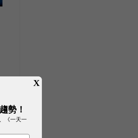
X
展趨勢！
、《一天一