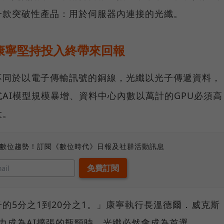
一款突破性產品：用於伺服器內連接的光纖。
康寧堅持投入終帶來回報
不同於以電子傳輸訊號的銅線，光纖以光子傳遞資料，
AI模型規模暴增、資料中心內數以萬計的GPU必須高
大。
、數位趨勢！訂閱《數位時代》日報及社群活動訊息
的5分之1到20分之1。」康寧執行長溫德爾．威克斯
。當電力成為AI擴張的瓶頸時，光纖必然會成為首選。