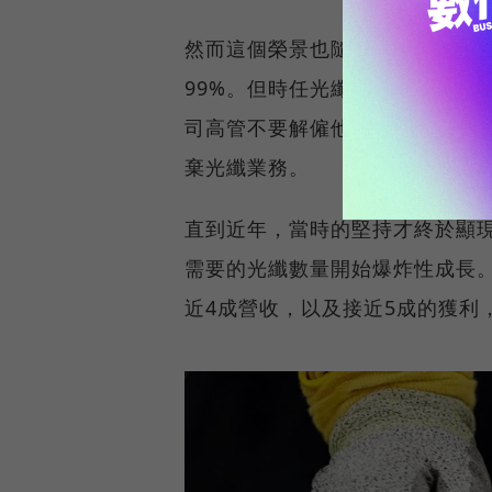
然而這個榮景也隨著泡沫破裂徹底
99%。但時任光纖業務負責人的
司高管不要解僱他，讓他留下來
棄光纖業務。
直到近年，當時的堅持才終於顯現
需要的光纖數量開始爆炸性成長。
近4成營收，以及接近5成的獲利