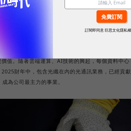
粉碎，公司股價從100美元跌至1美元、市值縮水
威克斯，仍相信投入光纖技術研發是正確決定，懇請公
訂閱即同意
巨思文化隱私
解決問題。因此即使必須裁掉半數員工，康寧也沒有放
價值。隨著雲端運算、AI技術的興起，每個資料中心
2025財年中，包含光纖在內的光通訊業務，已經貢獻
，成為公司最主力的事業。