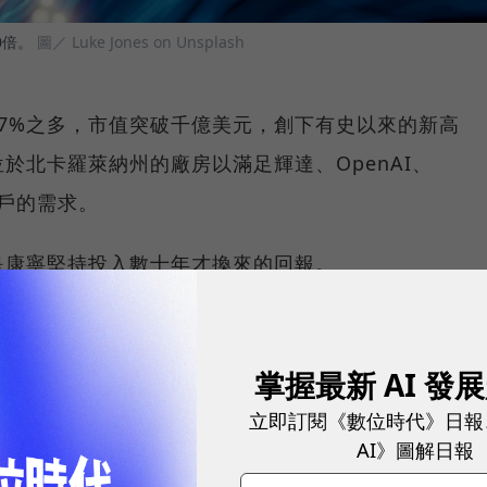
0倍。
圖／ Luke Jones on Unsplash
7%之多，市值突破千億美元，創下有史以來的新高
於北卡羅萊納州的廠房以滿足輝達、OpenAI、
客戶的需求。
是康寧堅持投入數十年才換來的回報。
可用於長距離通訊的玻璃光纖，成為現代網際網路的基
，光纖需求快速攀升，康寧股價在短短幾年間翻了數倍，
掌握最新 AI 發
立即訂閱《數位時代》日報
AI》圖解日報
球永續指標企業認證☀️100 MVP等你角逐雙獎榮譽