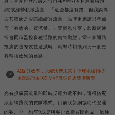
貴，業界都在討論如何自建RMN(零售媒體聯播
網)或經營私域流量，「這些都沒有錯，但我認為
與其猶豫是否該繼續買流量，品牌更應該思考如
何『有效的』買流量。」黃懷恩分享，欣新網通
常會同時監控多種通路的銷售動態，當一個通路
投廣的邊際效益遞減時，就即時切換到另一個更
具轉換效果的通路 。
AI提升效率，永續決定未來！全球永續指標
➜
企業認證☀️100 MVP等你角逐雙獎榮譽
光有投廣買流量的即時反應力還不夠，還得搭配
欣新網擅長的買斷模式。目前欣新網協助代營運
的客戶中，約有9成是與客戶直接買斷商品，這種