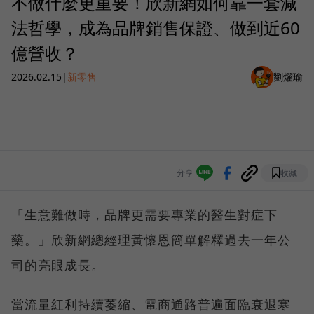
不做什麼更重要！欣新網如何靠一套減
法哲學，成為品牌銷售保證、做到近60
億營收？
2026.02.15
|
新零售
劉燿瑜
分享
收藏
「生意難做時，品牌更需要專業的醫生對症下
藥。」欣新網總經理黃懷恩簡單解釋過去一年公
司的亮眼成長。
當流量紅利持續萎縮、電商通路普遍面臨衰退寒