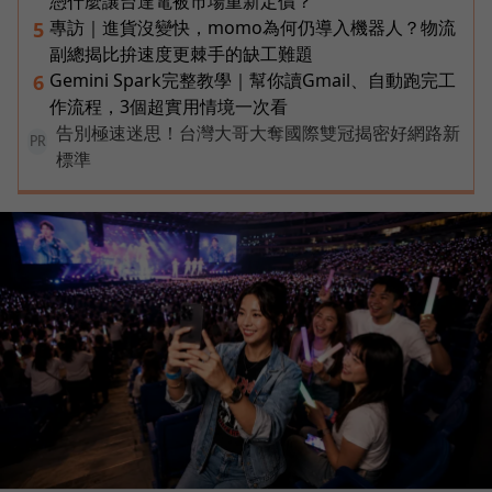
憑什麼讓台達電被市場重新定價？
專訪｜進貨沒變快，momo為何仍導入機器人？物流
5
副總揭比拚速度更棘手的缺工難題
Gemini Spark完整教學｜幫你讀Gmail、自動跑完工
6
作流程，3個超實用情境一次看
告別極速迷思！台灣大哥大奪國際雙冠揭密好網路新
PR
標準