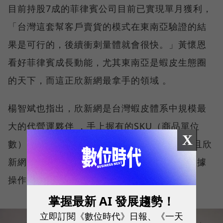
目前持股7成的菲律賓公司目前已實現單月獲利，
「台灣這套幫客戶賣貨的模式在東南亞驗證的結
果是可行的，後續衝刺量體就會很快。」黃懷恩
看好菲律賓成長動能，尤其東南亞是蝦皮生態圈
的天下，而這正欣新網最拿手的領域 。
楊智斌也指出，欣新網是台灣蝦皮體系中規模最
大的代營運夥伴 ，手上握有的SKU（商品單位
X
數）超過3萬，貨量只僅次於大型通路業者。且欣
新網對蝦皮生態圈的熟練度也體現在細膩的數據
操作上。
掌握最新 AI 發展趨勢！
立即訂閱《數位時代》日報、《一天