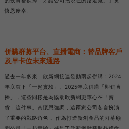
的投資都砍掉，才讓公司把現在的路走寬。」黃
懷恩慶幸。
併購群募平台、直播電商：替品牌客戶
及早卡位未來通路
過去一年多來，欣新網接連發動兩起併購：2024
年底買下「一起實驗」、2025年底併購「即銷直
播」，這些同樣是為協助欣新網更專心在「賣
貨」這件事。黃懷恩強調，這兩家公司各自扮演
了重要的戰略角色 。作為打造新創產品的群募顧
問公司「一起實驗」補足了欣新網對新興品牌從