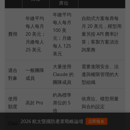
席位
年繳平均
年繳平均
自助式方案每席每
每人每月
每人每月
月 20 美元，模型用
100 美
費用
20 美元；
量另按 API 費率計
元；月繳
月繳每人
算；客製方案須洽
每人 125
25 美元
詢業務
美元
大量使用
需要進階安全、法
適合
一般團隊
Claude 的
遵與權限管理的大
對象
成員
團隊成員
型組織
約為標準
使用
依席位、模型用量
高於 Pro
席位的 5
額度
與合約設定
倍
2026 航太暨國防產業戰略論壇
立即報名
Clau