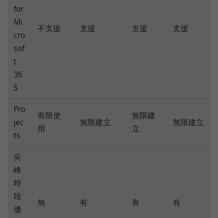
for
Mi
不支援
支援
支援
支援
cro
sof
t
36
5
Pro
有限使
無限建
jec
無限建立
無限建立
用
立
ts
尖
峰
時
段
無
有
有
有
優