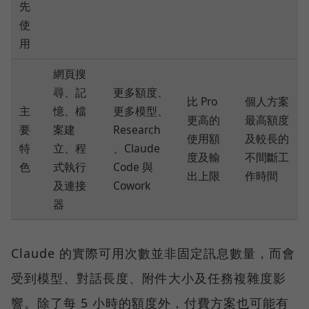
先
使
用
網頁搜
尋、記
更多額度、
比 Pro
個人方案
主
憶、檔
更多模型、
更高的
最高額度
要
案建
Research
使用額
及較長的
特
立、程
、Claude
度及輸
不間斷工
色
式執行
Code 與
出上限
作時間
及連接
Cowork
器
Claude 的實際可用次數並非固定訊息數量，而會
受到模型、對話長度、附件大小及任務複雜度影
響。除了每 5 小時的額度外，付費方案也可能有