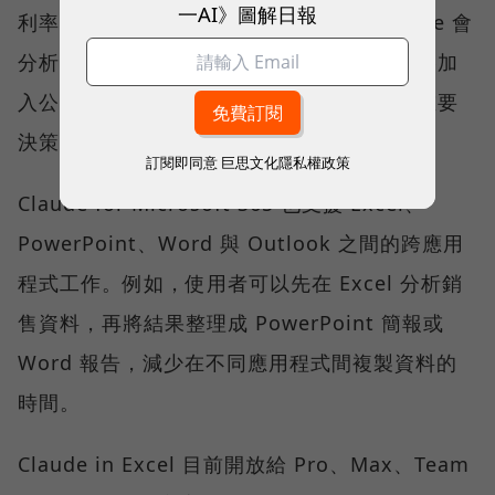
一AI》圖解日報
利率，並找出成長幅度最高的產品」。Claude 會
分析目前開啟的活頁簿，並協助在對應儲存格加
入公式或建立圖表。不過，涉及財務數字與重要
決策時，仍應由使用者核對公式及計算結果。
訂閱即同意
巨思文化隱私權政策
Claude for Microsoft 365 也支援 Excel、
PowerPoint、Word 與 Outlook 之間的跨應用
程式工作。例如，使用者可以先在 Excel 分析銷
售資料，再將結果整理成 PowerPoint 簡報或
Word 報告，減少在不同應用程式間複製資料的
時間。
Claude in Excel 目前開放給 Pro、Max、Team