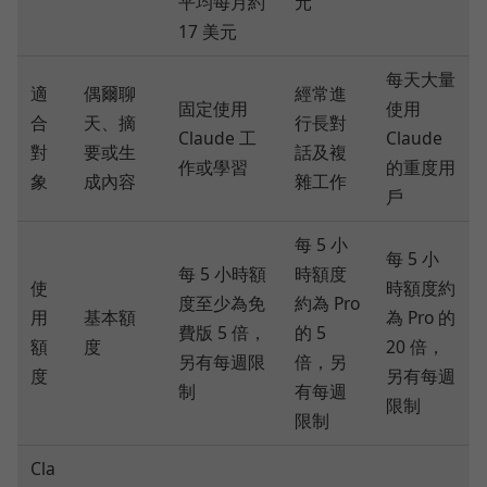
平均每月約
元
17 美元
每天大量
適
偶爾聊
經常進
固定使用
使用
合
天、摘
行長對
Claude 工
Claude
對
要或生
話及複
作或學習
的重度用
象
成內容
雜工作
戶
每 5 小
每 5 小
每 5 小時額
時額度
使
時額度約
度至少為免
約為 Pro
用
基本額
為 Pro 的
費版 5 倍，
的 5
額
度
20 倍，
另有每週限
倍，另
度
另有每週
制
有每週
限制
限制
Cla